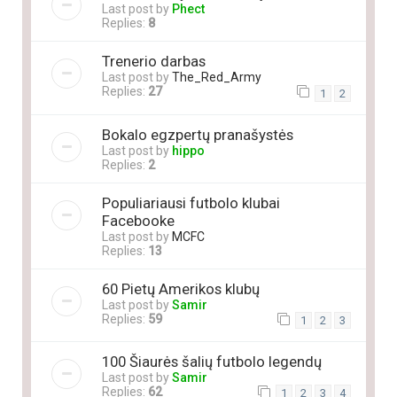
Last post by
Phect
Replies:
8
Trenerio darbas
Last post by
The_Red_Army
Replies:
27
1
2
Bokalo egzpertų pranašystės
Last post by
hippo
Replies:
2
Populiariausi futbolo klubai
Facebooke
Last post by
MCFC
Replies:
13
60 Pietų Amerikos klubų
Last post by
Samir
Replies:
59
1
2
3
100 Šiaurės šalių futbolo legendų
Last post by
Samir
Replies:
62
1
2
3
4