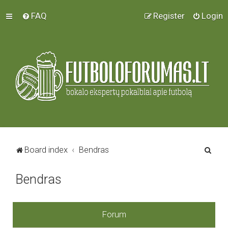
FAQ
Register
Login
S
Board index
Bendras
e
Bendras
a
r
c
Forum
h