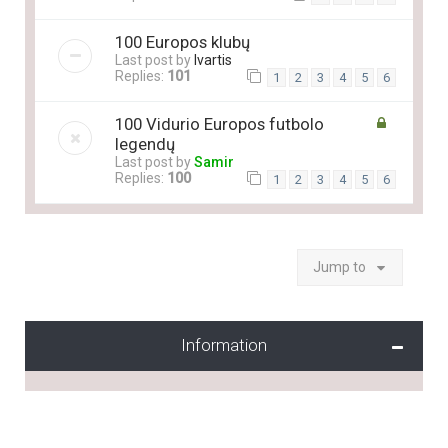
100 Europos klubų
Last post by
Ivartis
Replies:
101
1
2
3
4
5
6
100 Vidurio Europos futbolo
legendų
Last post by
Samir
Replies:
100
1
2
3
4
5
6
Jump to
Information