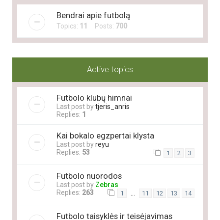
Bendrai apie futbolą
Topics:
11
Posts:
700
Active topics
Futbolo klubų himnai
Last post by
tjeris_anris
Replies:
1
Kai bokalo egzpertai klysta
Last post by
reyu
Replies:
53
1
2
3
Futbolo nuorodos
Last post by
Zebras
Replies:
263
…
1
11
12
13
14
Futbolo taisyklės ir teisėjavimas