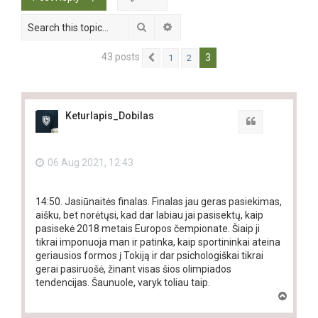
Search
Advanced search
43 posts
3
1
2
Previous
Keturlapis_Dobilas
Quote
06 Aug 2021, 12:43
14:50. Jasiūnaitės finalas. Finalas jau geras pasiekimas,
aišku, bet norėtųsi, kad dar labiau jai pasisektų, kaip
pasisekė 2018 metais Europos čempionate. Šiaip ji
tikrai imponuoja man ir patinka, kaip sportininkai ateina
geriausios formos į Tokiją ir dar psichologiškai tikrai
gerai pasiruošė, žinant visas šios olimpiados
tendencijas. Šaunuole, varyk toliau taip.
T
o