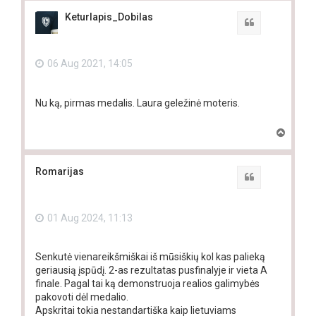
p
Keturlapis_Dobilas
Quote
06 Aug 2021, 14:05
Nu ką, pirmas medalis. Laura geležinė moteris.
T
o
p
Romarijas
Quote
01 Aug 2024, 11:13
Senkutė vienareikšmiškai iš mūsiškių kol kas palieką
geriausią įspūdį. 2-as rezultatas pusfinalyje ir vieta A
finale. Pagal tai ką demonstruoja realios galimybės
pakovoti dėl medalio.
Apskritai tokia nestandartiška kaip lietuviams