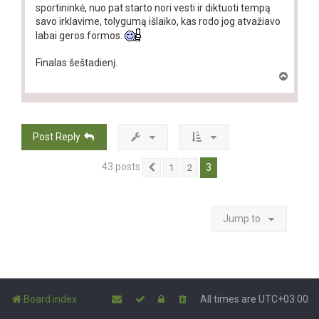
sportininkė, nuo pat starto nori vesti ir diktuoti tempą
savo irklavime, tolygumą išlaiko, kas rodo jog atvažiavo
labai geros formos.
Finalas šeštadienį.
T
o
p
Post Reply
43 posts
3
1
2
Previous
Jump to
Board index
All times are
UTC+03:00