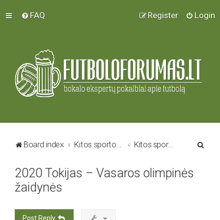
FAQ
Register
Login
S
Board index
Kitos sporto šakos
Kitos sporto šakos
e
2020 Tokijas – Vasaros olimpinės
a
žaidynės
r
c
h
Post Reply