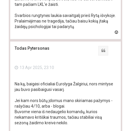
tam pačiam LKL'e žaisti.
Svarbios rungtynės laukia savaitgalį prieš Rytą išvykoje.
Pralaimėjimas ne tragedija, tačiau baisu kokią įtaką
žaidėjų psichologijai tai padarytų.
T
o
p
Todas Pytersonas
Quote
13 Apr 2025, 23:10
Na ką, baigėsi oficialiai Eurolyga Žalgiriui, nors mintyse
jau buvo pasibaigusi vasarį.
Jei kam nors būtų įdomus mano skiriamas pažymys -
rašyčiau 4/10, arba - blogai.
Buvome viena iš nedaugelio komandų, kurios
nekamavo kritiškai traumos, tačiau stabiliai visą
sezoną žaidimo kreivė nekilo.