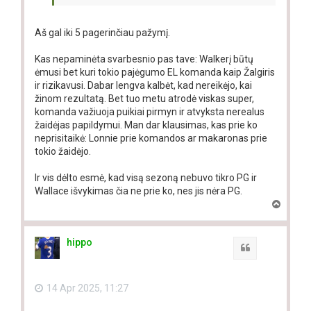
Aš gal iki 5 pagerinčiau pažymį.
Kas nepaminėta svarbesnio pas tave: Walkerį būtų
ėmusi bet kuri tokio pajėgumo EL komanda kaip Žalgiris
ir rizikavusi. Dabar lengva kalbėt, kad nereikėjo, kai
žinom rezultatą. Bet tuo metu atrodė viskas super,
komanda važiuoja puikiai pirmyn ir atvyksta nerealus
žaidėjas papildymui. Man dar klausimas, kas prie ko
neprisitaikė: Lonnie prie komandos ar makaronas prie
tokio žaidėjo.
Ir vis dėlto esmė, kad visą sezoną nebuvo tikro PG ir
Wallace išvykimas čia ne prie ko, nes jis nėra PG.
T
o
p
hippo
Quote
14 Apr 2025, 11:27