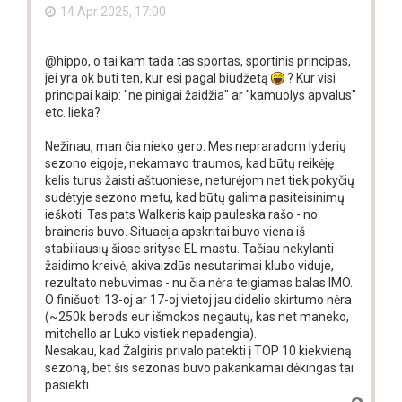
14 Apr 2025, 17:00
@hippo, o tai kam tada tas sportas, sportinis principas,
jei yra ok būti ten, kur esi pagal biudžetą
? Kur visi
principai kaip: "ne pinigai žaidžia" ar "kamuolys apvalus"
etc. lieka?
Nežinau, man čia nieko gero. Mes nepraradom lyderių
sezono eigoje, nekamavo traumos, kad būtų reikėję
kelis turus žaisti aštuoniese, neturėjom net tiek pokyčių
sudėtyje sezono metu, kad būtų galima pasiteisinimų
ieškoti. Tas pats Walkeris kaip pauleska rašo - no
braineris buvo. Situacija apskritai buvo viena iš
stabiliausių šiose srityse EL mastu. Tačiau nekylanti
žaidimo kreivė, akivaizdūs nesutarimai klubo viduje,
rezultato nebuvimas - nu čia nėra teigiamas balas IMO.
O finišuoti 13-oj ar 17-oj vietoj jau didelio skirtumo nėra
(~250k berods eur išmokos negautų, kas net maneko,
mitchello ar Luko vistiek nepadengia).
Nesakau, kad Žalgiris privalo patekti į TOP 10 kiekvieną
sezoną, bet šis sezonas buvo pakankamai dėkingas tai
pasiekti.
T