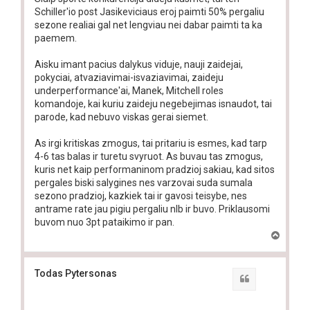
Schiller'io post Jasikeviciaus eroj paimti 50% pergaliu
sezone realiai gal net lengviau nei dabar paimti ta ka
paemem.
Aisku imant pacius dalykus viduje, nauji zaidejai,
pokyciai, atvaziavimai-isvaziavimai, zaideju
underperformance'ai, Manek, Mitchell roles
komandoje, kai kuriu zaideju negebejimas isnaudot, tai
parode, kad nebuvo viskas gerai siemet.
As irgi kritiskas zmogus, tai pritariu is esmes, kad tarp
4-6 tas balas ir turetu svyruot. As buvau tas zmogus,
kuris net kaip performaninom pradzioj sakiau, kad sitos
pergales biski salygines nes varzovai suda sumala
sezono pradzioj, kazkiek tai ir gavosi teisybe, nes
antrame rate jau pigiu pergaliu nlb ir buvo. Priklausomi
buvom nuo 3pt pataikimo ir pan.
T
o
p
Todas Pytersonas
Quote