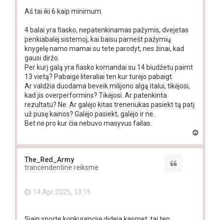
Aš tai iki 6 kaip minimum.
4 balai yra fiasko, nepatenkinamas pažymis, dvejetas
penkiabalėj sistemoj, kai baisu parnešt pažymių
knygelę namo mamai su tete parodyt, nes žinai, kad
gausi diržo.
Per kurį galą yra fiasko komandai su 14 biudžetu paimt
13 vietą? Pabaigė literaliai ten kur turėjo pabaigt.
Ar valdžia duodama beveik milijono algą italui, tikėjosi,
kad jis overperformins? Tikėjosi. Ar patenkinta
rezultatu? Ne. Ar galėjo kitas treneriukas pasiekt tą patį
už pusę kainos? Galėjo pasiekt, galėjo ir ne.
Bet nė pro kur čia nebuvo masyvus failas.
T
o
p
The_Red_Army
Quote
trancendentine reiksme
14 Apr 2025, 13:15
Siaip sporte konkurencija dideja kasmet, tai ten