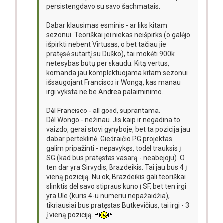
persistengdavo su savo šachmatais.
Dabar klausimas esminis - ar liks kitam
sezonui. Teoriškai jei niekas neišpirks (o galėjo
išpirkti nebent Virtusas, o bet tačiau jie
pratęsė sutartį su Duško), tai mokėti 900k
netesybas būtų per skaudu. Kitą vertus,
komanda jau komplektuojama kitam sezonui
išsaugojant Francisco ir Wongą, kas manau
irgi vyksta ne be Andrea palaiminimo.
Dėl Francisco - all good, suprantama.
Dėl Wongo - nežinau. Jis kaip ir negadina to
vaizdo, gerai stovi gynyboje, bet ta pozicija jau
dabar perteklinė. Giedraičio PG projektas
galim pripažinti - nepavykęs, todėl trauksis į
SG (kad bus pratęstas vasarą - neabejoju). O
ten dar yra Sirvydis, Brazdeikis. Tai jau bus 4 į
vieną poziciją. Nu ok, Brazdeikis gali teoriškai
slinktis dėl savo stipraus kūno į SF, bet ten irgi
yra Ule (kuris 4-u numeriu nepažaidžia),
tikriausiai bus pratęstas Butkevičius, tai irgi - 3
į vieną poziciją.