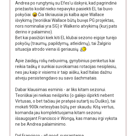
Andrea po rungtynių su Efes'u išskyrė, kad pagrindinė
priežastis kodėl nieko nepavyko pasiekti EL tai buvo
pokyčiai.
Čia tikriausiai jis kalba apie Wallace
išvykimą (teoriškai Wallace būtų buvęs PG projektas,
nors nominaliai yra SG) ir Walkerio atvykimą (kurį pats
derino ir palaimino).
Bet kai pasižiūri kiek kiti EL klubai sezono eigoje turėjo
pokyčių (traumų, papildymų, atleidimų), tai Žalgirio
situacija atrodo viena iš geriausių.
Apie žaidėjų rolių nebuvimą, gynybinius penketus kai
reikia taškų ir sunkiai suvokiamas rotacijas nesiplėsiu,
nes jau kaip ir visiems ir taip aišku, kad Italas dažnu
atveju persistengdavo su savo šachmatais.
Dabar klausimas esminis - ar liks kitam sezonui.
Teoriškai jei niekas neišpirks (o galėjo išpirkti nebent
Virtusas, o bet tačiau jie pratęsė sutartį su Duško), tai
mokėti 900k netesybas būtų per skaudu. Kitą vertus,
komanda jau komplektuojama kitam sezonui
išsaugojant Francisco ir Wongą, kas manau irgi vyksta
ne be Andrea palaiminimo.
Dėl Francisco - all good, suprantama.