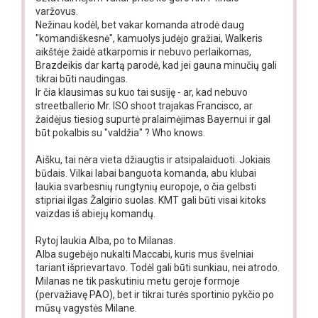
varžovus.
Nežinau kodėl, bet vakar komanda atrodė daug
"komandiškesnė", kamuolys judėjo gražiai, Walkeris
aikštėje žaidė atkarpomis ir nebuvo perlaikomas,
Brazdeikis dar kartą parodė, kad jei gauna minučių gali
tikrai būti naudingas.
Ir čia klausimas su kuo tai susiję - ar, kad nebuvo
streetballerio Mr. ISO shoot trajakas Francisco, ar
žaidėjus tiesiog supurtė pralaimėjimas Bayernui ir gal
būt pokalbis su "valdžia" ? Who knows.
Aišku, tai nėra vieta džiaugtis ir atsipalaiduoti. Jokiais
būdais. Vilkai labai banguota komanda, abu klubai
laukia svarbesnių rungtynių europoje, o čia gelbsti
stipriai ilgas Žalgirio suolas. KMT gali būti visai kitoks
vaizdas iš abiejų komandų.
Rytoj laukia Alba, po to Milanas.
Alba sugebėjo nukalti Maccabi, kuris mus švelniai
tariant išprievartavo. Todėl gali būti sunkiau, nei atrodo.
Milanas ne tik paskutiniu metu geroje formoje
(pervažiavę PAO), bet ir tikrai turės sportinio pykčio po
mūsų vagystės Milane.