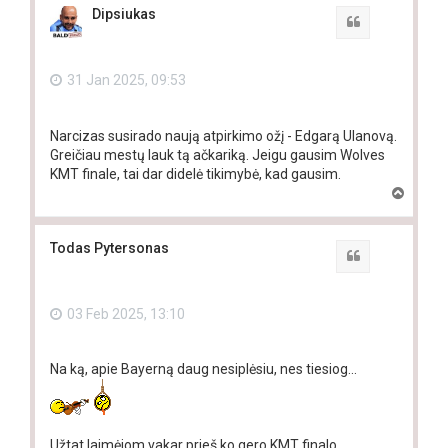
Dipsiukas
Quote
31 Jan 2025, 09:53
Narcizas susirado naują atpirkimo ožį - Edgarą Ulanovą.
Greičiau mestų lauk tą ačkariką. Jeigu gausim Wolves
KMT finale, tai dar didelė tikimybė, kad gausim.
T
o
p
Todas Pytersonas
Quote
03 Feb 2025, 13:10
Na ką, apie Bayerną daug nesiplėsiu, nes tiesiog...
Užtat laimėjom vakar prieš ko gero KMT finalo