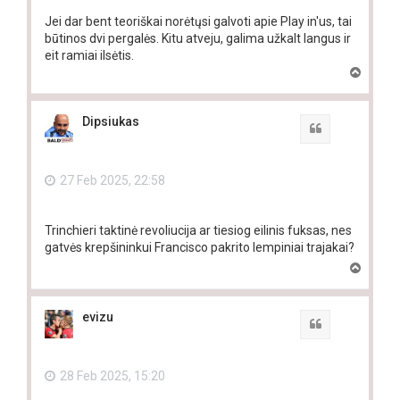
Jei dar bent teoriškai norėtųsi galvoti apie Play in'us, tai
būtinos dvi pergalės. Kitu atveju, galima užkalt langus ir
eit ramiai ilsėtis.
T
o
p
Dipsiukas
Quote
27 Feb 2025, 22:58
Trinchieri taktinė revoliucija ar tiesiog eilinis fuksas, nes
gatvės krepšininkui Francisco pakrito lempiniai trajakai?
T
o
p
evizu
Quote
28 Feb 2025, 15:20