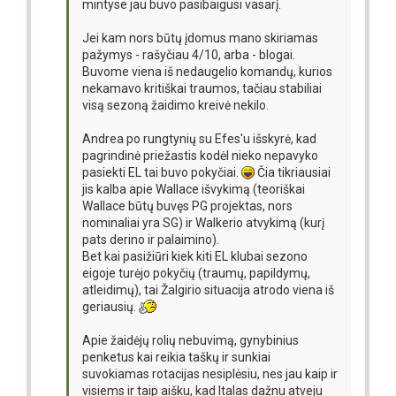
mintyse jau buvo pasibaigusi vasarį.
Jei kam nors būtų įdomus mano skiriamas
pažymys - rašyčiau 4/10, arba - blogai.
Buvome viena iš nedaugelio komandų, kurios
nekamavo kritiškai traumos, tačiau stabiliai
visą sezoną žaidimo kreivė nekilo.
Andrea po rungtynių su Efes'u išskyrė, kad
pagrindinė priežastis kodėl nieko nepavyko
pasiekti EL tai buvo pokyčiai.
Čia tikriausiai
jis kalba apie Wallace išvykimą (teoriškai
Wallace būtų buvęs PG projektas, nors
nominaliai yra SG) ir Walkerio atvykimą (kurį
pats derino ir palaimino).
Bet kai pasižiūri kiek kiti EL klubai sezono
eigoje turėjo pokyčių (traumų, papildymų,
atleidimų), tai Žalgirio situacija atrodo viena iš
geriausių.
Apie žaidėjų rolių nebuvimą, gynybinius
penketus kai reikia taškų ir sunkiai
suvokiamas rotacijas nesiplėsiu, nes jau kaip ir
visiems ir taip aišku, kad Italas dažnu atveju