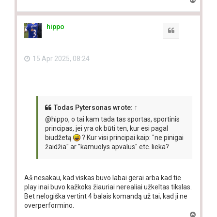
o
p
hippo
Quote
15 Apr 2025, 08:24
Todas Pytersonas
wrote:
↑
@hippo, o tai kam tada tas sportas, sportinis
principas, jei yra ok būti ten, kur esi pagal
biudžetą
? Kur visi principai kaip: "ne pinigai
žaidžia" ar "kamuolys apvalus" etc. lieka?
Aš nesakau, kad viskas buvo labai gerai arba kad tie
play inai buvo kažkoks žiauriai nerealiai užkeltas tikslas.
Bet nelogiška vertint 4 balais komandą už tai, kad ji ne
overperformino.
T