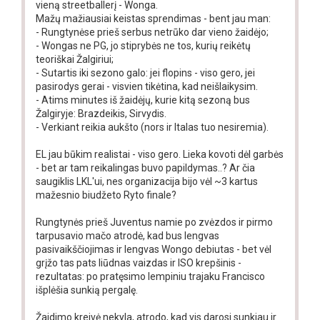
vieną streetballerį - Wonga.
Mažų mažiausiai keistas sprendimas - bent jau man:
- Rungtynėse prieš serbus netrūko dar vieno žaidėjo;
- Wongas ne PG, jo stiprybės ne tos, kurių reikėtų
teoriškai Žalgiriui;
- Sutartis iki sezono galo: jei flopins - viso gero, jei
pasirodys gerai - visvien tikėtina, kad neišlaikysim.
- Atims minutes iš žaidėjų, kurie kitą sezoną bus
Žalgiryje: Brazdeikis, Sirvydis.
- Verkiant reikia aukšto (nors ir Italas tuo nesiremia).
EL jau būkim realistai - viso gero. Lieka kovoti dėl garbės
- bet ar tam reikalingas buvo papildymas..? Ar čia
saugiklis LKL'ui, nes organizacija bijo vėl ~3 kartus
mažesnio biudžeto Ryto finale?
Rungtynės prieš Juventus namie po zvėzdos ir pirmo
tarpusavio mačo atrodė, kad bus lengvas
pasivaikščiojimas ir lengvas Wongo debiutas - bet vėl
grįžo tas pats liūdnas vaizdas ir ISO krepšinis -
rezultatas: po pratęsimo lempiniu trajaku Francisco
išplėšia sunkią pergalę.
Žaidimo kreivė nekyla, atrodo, kad vis darosi sunkiau ir