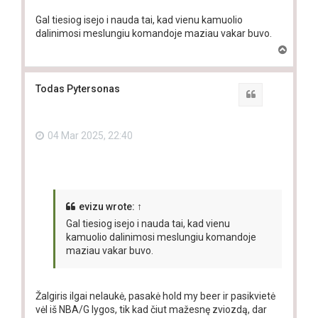
Gal tiesiog isejo i nauda tai, kad vienu kamuolio
dalinimosi meslungiu komandoje maziau vakar buvo.
T
o
p
Todas Pytersonas
Quote
04 Mar 2025, 22:40
evizu
wrote:
↑
Gal tiesiog isejo i nauda tai, kad vienu
kamuolio dalinimosi meslungiu komandoje
maziau vakar buvo.
Žalgiris ilgai nelaukė, pasakė hold my beer ir pasikvietė
vėl iš NBA/G lygos, tik kad čiut mažesnę zviozdą, dar