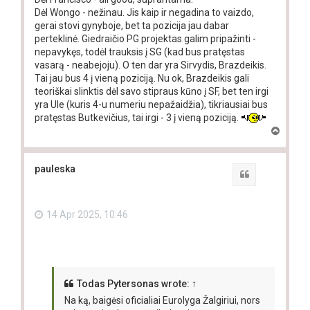
Dėl Wongo - nežinau. Jis kaip ir negadina to vaizdo,
gerai stovi gynyboje, bet ta pozicija jau dabar
perteklinė. Giedraičio PG projektas galim pripažinti -
nepavykęs, todėl trauksis į SG (kad bus pratęstas
vasarą - neabejoju). O ten dar yra Sirvydis, Brazdeikis.
Tai jau bus 4 į vieną poziciją. Nu ok, Brazdeikis gali
teoriškai slinktis dėl savo stipraus kūno į SF, bet ten irgi
yra Ule (kuris 4-u numeriu nepažaidžia), tikriausiai bus
pratęstas Butkevičius, tai irgi - 3 į vieną poziciją.
T
o
p
pauleska
Quote
14 Apr 2025, 10:46
Todas Pytersonas
wrote:
↑
Na ką, baigėsi oficialiai Eurolyga Žalgiriui, nors