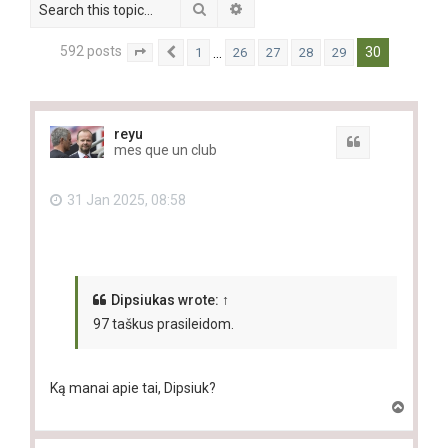
Search
Advanced search
592 posts
30
…
1
26
27
28
29
Page
30
Previous
of
30
reyu
Quote
mes que un club
31 Jan 2025, 08:58
Dipsiukas
wrote:
↑
97 taškus prasileidom.
Ką manai apie tai, Dipsiuk?
T
o
p