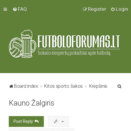
FAQ
Register
Login
S
Board index
Kitos sporto šakos
Krepšinis
e
Kauno Žalgiris
a
r
c
Post Reply
h