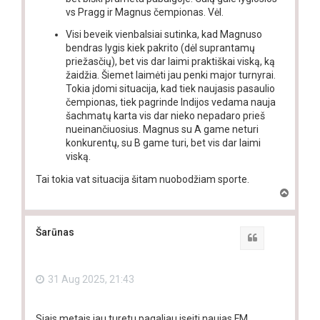
vs Pragg ir Magnus čempionas. Vėl.
Visi beveik vienbalsiai sutinka, kad Magnuso
bendras lygis kiek pakrito (dėl suprantamų
priežasčių), bet vis dar laimi praktiškai viską, ką
žaidžia. Šiemet laimėti jau penki major turnyrai.
Tokia įdomi situacija, kad tiek naujasis pasaulio
čempionas, tiek pagrinde Indijos vedama nauja
šachmatų karta vis dar nieko nepadaro prieš
nueinančiuosius. Magnus su A game neturi
konkurentų, su B game turi, bet vis dar laimi
viską.
Tai tokia vat situacija šitam nuobodžiam sporte.
T
o
p
Šarūnas
Quote
31 Aug 2025, 21:43
Siais metais jau turetu pagaliau iseiti naujas FM