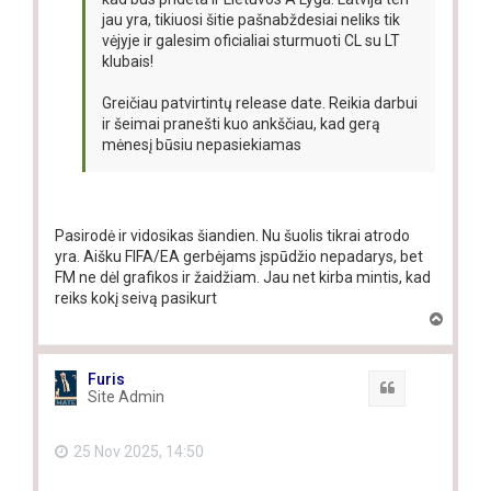
jau yra, tikiuosi šitie pašnabždesiai neliks tik
vėjyje ir galesim oficialiai sturmuoti CL su LT
klubais!
Greičiau patvirtintų release date. Reikia darbui
ir šeimai pranešti kuo ankščiau, kad gerą
mėnesį būsiu nepasiekiamas
Pasirodė ir vidosikas šiandien. Nu šuolis tikrai atrodo
yra. Aišku FIFA/EA gerbėjams įspūdžio nepadarys, bet
FM ne dėl grafikos ir žaidžiam. Jau net kirba mintis, kad
reiks kokį seivą pasikurt
T
o
p
Furis
Quote
Site Admin
25 Nov 2025, 14:50