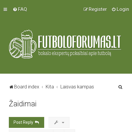
FAQ
Register
Login
S
Board index
Kita
Laisvas kampas
e
Žaidimai
a
r
c
Post Reply
h