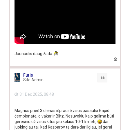
Jaunuolis daug žada
T
o
p
Furis
Quote
Site Admin
31 Dec 2025, 08:48
Magnus prieš 3 dienas išprausė visus pasaulio Rapid
čempionate, o vakar ir Blitz. Nesuvokiu kaip galima būti
geresniu už visus kitus jau kokius 10-15 metų
dar
juokingiau tai, kad Kasparov tą darė dar ilgiau, jei gerai