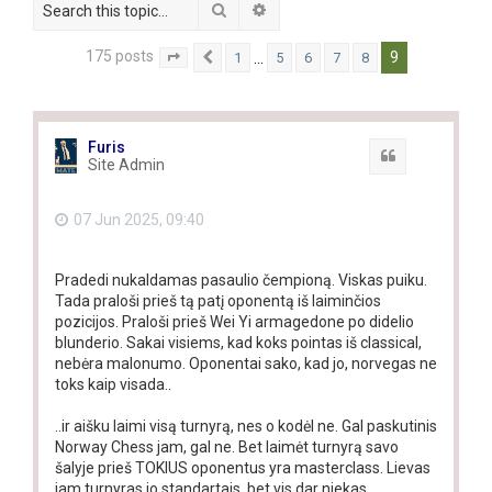
Search
Advanced search
175 posts
9
…
1
5
6
7
8
Page
9
Previous
of
9
Furis
Quote
Site Admin
07 Jun 2025, 09:40
Pradedi nukaldamas pasaulio čempioną. Viskas puiku.
Tada praloši prieš tą patį oponentą iš laiminčios
pozicijos. Praloši prieš Wei Yi armagedone po didelio
blunderio. Sakai visiems, kad koks pointas iš classical,
nebėra malonumo. Oponentai sako, kad jo, norvegas ne
toks kaip visada..
..ir aišku laimi visą turnyrą, nes o kodėl ne. Gal paskutinis
Norway Chess jam, gal ne. Bet laimėt turnyrą savo
šalyje prieš TOKIUS oponentus yra masterclass. Lievas
jam turnyras jo standartais, bet vis dar niekas