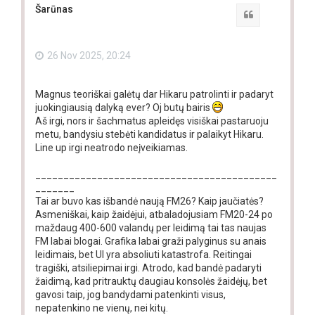
Šarūnas
Quote
26 Nov 2025, 20:24
Magnus teoriškai galėtų dar Hikaru patrolinti ir padaryt
juokingiausią dalyką ever? Oj butų bairis
Aš irgi, nors ir šachmatus apleidęs visiškai pastaruoju
metu, bandysiu stebėti kandidatus ir palaikyt Hikaru.
Line up irgi neatrodo neįveikiamas.
___________________________________________
_______
Tai ar buvo kas išbandė naują FM26? Kaip jaučiatės?
Asmeniškai, kaip žaidėjui, atbaladojusiam FM20-24 po
maždaug 400-600 valandų per leidimą tai tas naujas
FM labai blogai. Grafika labai graži palyginus su anais
leidimais, bet UI yra absoliuti katastrofa. Reitingai
tragiški, atsiliepimai irgi. Atrodo, kad bandė padaryti
žaidimą, kad pritrauktų daugiau konsolės žaidėjų, bet
gavosi taip, jog bandydami patenkinti visus,
nepatenkino ne vienų, nei kitų.