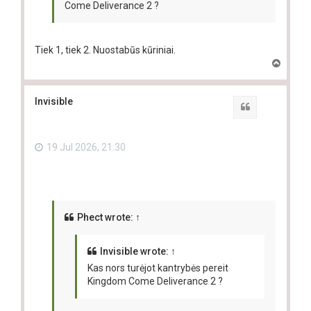
Come Deliverance 2 ?
Tiek 1, tiek 2. Nuostabūs kūriniai.
T
o
p
Invisible
Quote
19 Jul 2026, 21:30
Phect
wrote:
↑
Invisible
wrote:
↑
Kas nors turėjot kantrybės pereit
Kingdom Come Deliverance 2 ?