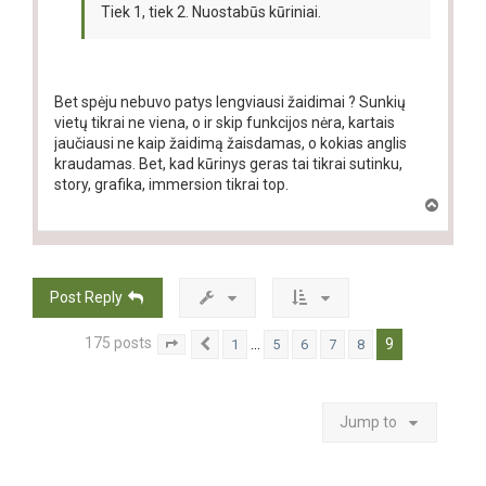
Tiek 1, tiek 2. Nuostabūs kūriniai.
Bet spėju nebuvo patys lengviausi žaidimai ? Sunkių
vietų tikrai ne viena, o ir skip funkcijos nėra, kartais
jaučiausi ne kaip žaidimą žaisdamas, o kokias anglis
kraudamas. Bet, kad kūrinys geras tai tikrai sutinku,
story, grafika, immersion tikrai top.
T
o
p
Post Reply
175 posts
9
…
1
5
6
7
8
Page
9
Previous
of
9
Jump to