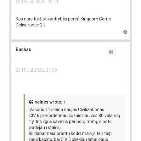
19 Jun 2026, 23:11
Kas nors turėjot kantrybės pereit Kingdom Come
Deliverance 2 ?
T
o
p
Buchas
Quote
15 Jul 2026, 21:39
velnes
wrote:
↑
Vasario 11 išeina naujas Civilizationas.
CIV 6 pre-orderinau sužaidžiau vos 80 valandų
t.y. tris ilgus save'us per porą metų, o poto
padėjau į stalčių.
Iki dabar nesuprantu kodėl manęs ten taip
neužkabino, kai CIV 5 pliekiau labai daug.