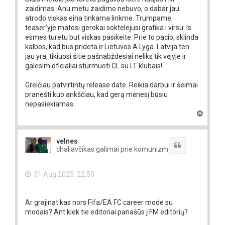
zaidimas. Anu metu zaidimo nebuvo, o dabar jau
atrodo viskas eina tinkama linkme. Trumpame
teaser’yje matosi gerokai soktelejusi grafika i virsu. Is
esmes turetu but viskas pasikeite. Prie to pacio, sklinda
kalbos, kad bus prideta ir Lietuvos A Lyga. Latvija ten
jau yra, tikiuosi šitie pašnabždesiai neliks tik vėjyje ir
galesim oficialiai sturmuoti CL su LT klubais!
Greičiau patvirtintų release date. Reikia darbui ir šeimai
pranešti kuo ankščiau, kad gerą mėnesį būsiu
nepasiekiamas
T
o
p
velnes
Quote
chaliavčikas galimai prie komunizmo
31 Aug 2025, 22:50
Ar grajinat kas nors Fifa/EA FC career mode su
modais? Ant kiek tie editoriai panašūs į FM editorių?