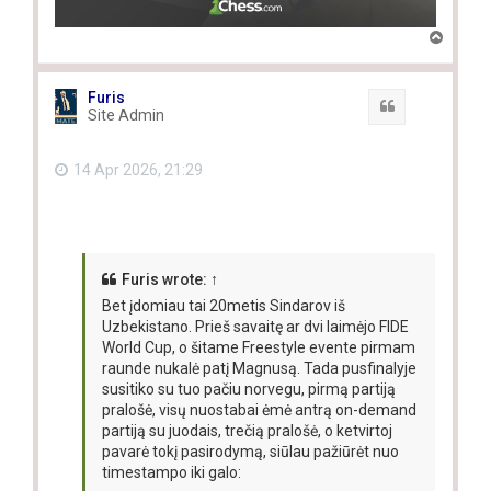
T
o
p
Furis
Quote
Site Admin
14 Apr 2026, 21:29
Furis
wrote:
↑
Bet įdomiau tai 20metis Sindarov iš
Uzbekistano. Prieš savaitę ar dvi laimėjo FIDE
World Cup, o šitame Freestyle evente pirmam
raunde nukalė patį Magnusą. Tada pusfinalyje
susitiko su tuo pačiu norvegu, pirmą partiją
pralošė, visų nuostabai ėmė antrą on-demand
partiją su juodais, trečią pralošė, o ketvirtoj
pavarė tokį pasirodymą, siūlau pažiūrėt nuo
timestampo iki galo: