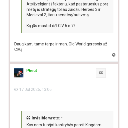
Atsižvelgiant į faktorių, kad pastaruosius porą
metų iš strategų toliau žaidžiu Heroes 3 ir
Medieval 2, įtariu senatvę/autizmą.
Ką jūs mastot dėl CIV 6 ir 7?
Daug kam, tame tarpe ir man, Old World geresnis už
CIVą
T
o
p
Phect
Quote
17 Jul 2026, 13:06
Invisible
wrote:
↑
Kas nors turėjot kantrybės pereit Kingdom