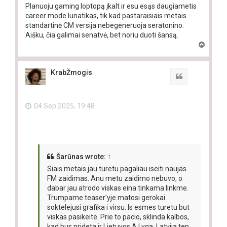
Planuoju gaming loptopą įkalt ir esu esąs daugiametis
career mode lunatikas, tik kad pastaraisiais metais
standartinė CM versija nebegeneruoja seratonino.
Aišku, čia galimai senatvė, bet noriu duoti šansą.
T
o
p
KrabŽmogis
Quote
04 Sep 2025, 19:48
Šarūnas
wrote:
↑
Siais metais jau turetu pagaliau iseiti naujas
FM zaidimas. Anu metu zaidimo nebuvo, o
dabar jau atrodo viskas eina tinkama linkme.
Trumpame teaser’yje matosi gerokai
soktelejusi grafika i virsu. Is esmes turetu but
viskas pasikeite. Prie to pacio, sklinda kalbos,
kad bus prideta ir Lietuvos A Lyga. Latvija ten