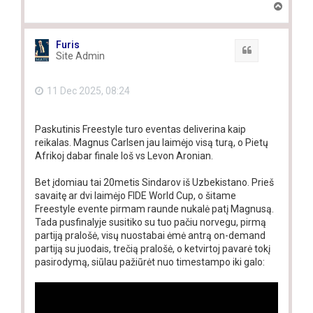
T
o
p
Furis
Quote
Site Admin
11 Dec 2025, 08:24
Paskutinis Freestyle turo eventas deliverina kaip
reikalas. Magnus Carlsen jau laimėjo visą turą, o Pietų
Afrikoj dabar finale loš vs Levon Aronian.
Bet įdomiau tai 20metis Sindarov iš Uzbekistano. Prieš
savaitę ar dvi laimėjo FIDE World Cup, o šitame
Freestyle evente pirmam raunde nukalė patį Magnusą.
Tada pusfinalyje susitiko su tuo pačiu norvegu, pirmą
partiją pralošė, visų nuostabai ėmė antrą on-demand
partiją su juodais, trečią pralošė, o ketvirtoj pavarė tokį
pasirodymą, siūlau pažiūrėt nuo timestampo iki galo: