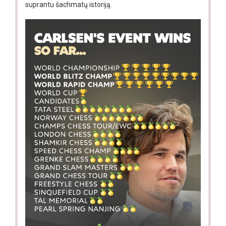
suprantu šachmatų istoriją.