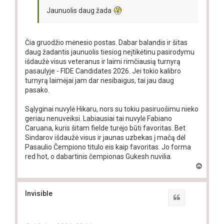
Jaunuolis daug žada
Čia gruodžio mėnesio postas. Dabar balandis ir šitas
daug žadantis jaunuolis tiesiog neįtikėtinu pasirodymu
išdaužė visus veteranus ir laimi rimčiausią turnyrą
pasaulyje - FIDE Candidates 2026. Jei tokio kalibro
turnyrą laimėjai jam dar nesibaigus, tai jau daug
pasako.
Sąlyginai nuvylė Hikaru, nors su tokiu pasiruošimu nieko
geriau nenuveiksi. Labiausiai tai nuvylė Fabiano
Caruana, kuris šitam fielde turėjo būti favoritas. Bet
Sindarov išdaužė visus ir jaunas uzbekas į mačą dėl
Pasaulio Čempiono titulo eis kaip favoritas. Jo forma
red hot, o dabartinis čempionas Gukesh nuvilia.
T
o
p
Invisible
Quote