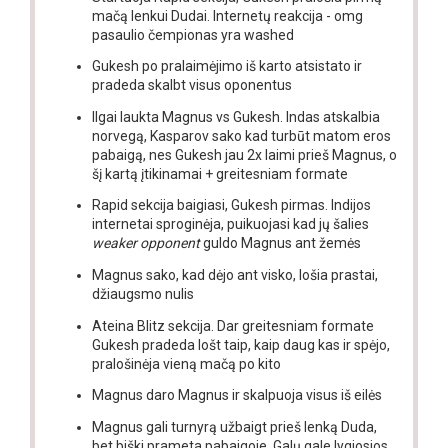
mačą lenkui Dudai. Internetų reakcija - omg
pasaulio čempionas yra washed
Gukesh po pralaimėjimo iš karto atsistato ir
pradeda skalbt visus oponentus
Ilgai laukta Magnus vs Gukesh. Indas atskalbia
norvegą, Kasparov sako kad turbūt matom eros
pabaigą, nes Gukesh jau 2x laimi prieš Magnus, o
šį kartą įtikinamai + greitesniam formate
Rapid sekcija baigiasi, Gukesh pirmas. Indijos
internetai sproginėja, puikuojasi kad jų šalies
weaker opponent
guldo Magnus ant žemės
Magnus sako, kad dėjo ant visko, lošia prastai,
džiaugsmo nulis
Ateina Blitz sekcija. Dar greitesniam formate
Gukesh pradeda lošt taip, kaip daug kas ir spėjo,
pralošinėja vieną mačą po kito
Magnus daro Magnus ir skalpuoja visus iš eilės
Magnus gali turnyrą užbaigt prieš lenką Duda,
bet biški prameta pabaigoje. Galų gale lygiosios