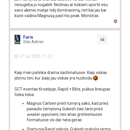
nesugeba jo nugalėti. Nežinau ar kokiam sporte esu
savo akimis matęs tokį dominavimą, net kai jau kai
kurie vadina Magnusą past his peak. Monstras.
T
o
p
Furis
Quote
Site Admin
07 Jul 2025, 11:23
Kaip man patinka drama šachmatuose. Kaip viskas
įdomu ten, kur šiaip jau viskas yra nuobodu
GCT eventas Kroatijoje, Rapid + Blitz, puikus lineupas.
Seka tokia:
Magnus Carlsen prieš turnyrą sako, kad prieš
pasaulio čempioną Gukesh žais tarsi prieš
weaker opponent
, nes anas greitesniuose
formatuose vis dar nėra geras
Startuoja Rapid sekcija, Gukesh pralošia pirmą