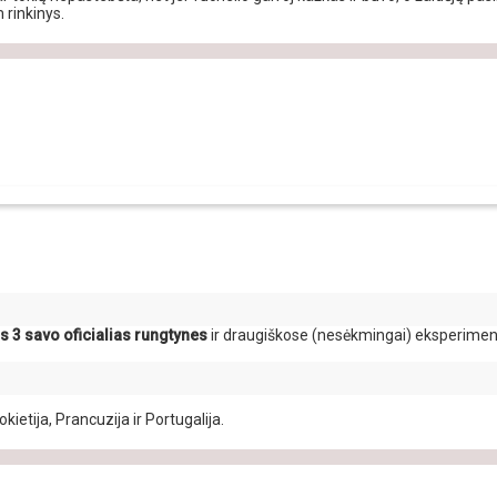
 rinkinys.
as 3 savo oficialias rungtynes
ir draugiškose (nesėkmingai) eksperiment
kietija, Prancuzija ir Portugalija.