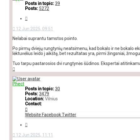
Posts in topic:
39
Posts:
5272
Quote
12 Jun 2025, 09:51
Nelabai suprantu tamstos pointo.
Po pirmų dviejų rungtynių neatsimenu, kad bokalo ir ne bokalo eksp
lėktuvėlius leido į aikštę, bet rezultatas yra, pirmi žingsniai, žmog
Tuo tarpu pastarosios dvi rungtynės šūdinos. Ekspertai atitinkamai p
Top
Phect
Posts in topic:
30
Posts:
3479
Location:
Vilnius
Contact:
Contact
Phect
Website
Facebook
Twitter
Quote
12 Jun 2025, 11:11