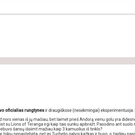
vo oficialias rungtynes
ir draugiškose (nesėkmingai) eksperimentuoja. 
ad nors vienas iš jų mačiau, bet laimėt prieš Andorą vienu golu yra dides
aist su Lions of Teranga irgi kaip tais sunku apibrėžt. Pasodino ant suo
nebuvo šansų išsiimt mažiau kaip 3 kamuolius iš tinklo?
r tokių nepastebėta, net jei Tuchelio galvoj kažkas ir buvo, o žaidėjų pasi