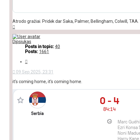
Atrodo gražiai. Pridėk dar Saka, Palmer, Bellingham, Colwill, TAA. 
Top
Dipsiukas
Posts in topic:
40
Posts:
1661
Quote
09 Sep 2025, 23:31
it's coming home, it's coming home.