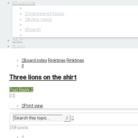
Quick links
Unanswered topics
Active topics
Search
FAQ
Login
Register
Board index
Rinktinės
Rinktinės
Search
Three lions on the shirt
Post Reply
Print view
Advanced
Search
search
258 posts
Page