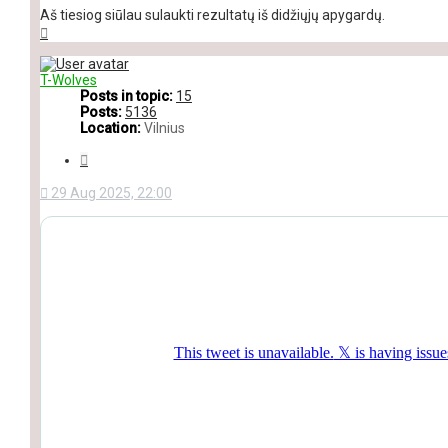
Aš tiesiog siūlau sulaukti rezultatų iš didžiųjų apygardų.
Top
T-Wolves
Posts in topic:
15
Posts:
5136
Location:
Vilnius
Quote
29 Aug 2025, 22:00