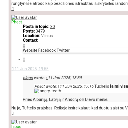
rungtynėse atrodo kaip beždžionės ištrauktas iš skrybėlės random
Top
Phect
Posts in topic:
30
Posts:
3479
Location:
Vilnius
Contact:
Contact
Phect
Website
Facebook
Twitter
Quote
11 Jun 2025, 19:55
hippo
wrote:
↑
11 Jun 2025, 18:39
Phect
wrote:
↑
11 Jun 2025, 17:16
Tuchelis
laimi vis
Prieš Albaniją, Latviją ir Andorą dėl Dievo meilės.
Nu jo, Tuftelio prajobas. Reikejo issireikalaut, kad duotu zaist su Vo
Top
hippo