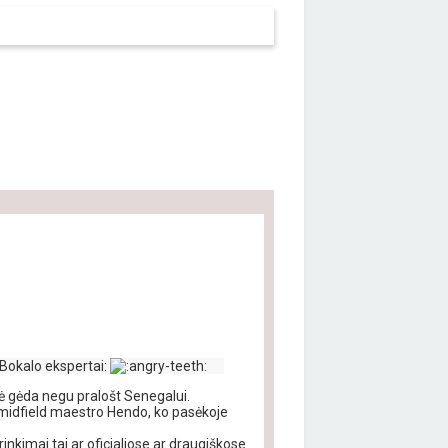
Bokalo ekspertai:
nė gėda negu pralošt Senegalui.
lo midfield maestro Hendo, ko pasėkoje
rinkimai tai ar oficialiose ar draugiškose