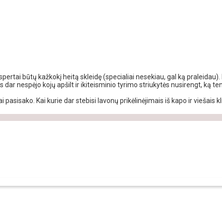
ertai būtų kažkokį heitą skleidę (specialiai nesekiau, gal ką praleidau)
us dar nespėjo kojų apšilt ir ikiteisminio tyrimo striukytės nusirengt, ką te
asisako. Kai kurie dar stebisi lavonų prikėlinėjimais iš kapo ir viešais kl