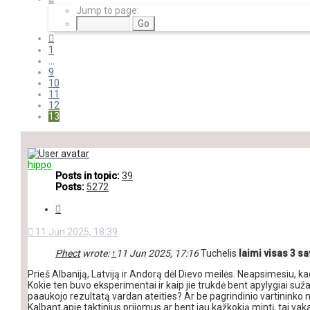
13
Jump to page:
of
13
Previous
1
…
9
10
11
12
13
hippo
Posts in topic:
39
Posts:
5272
Quote
11 Jun 2025, 18:39
Phect
wrote:
↑
11 Jun 2025, 17:16
Tuchelis
laimi visas 3 sa
Prieš Albaniją, Latviją ir Andorą dėl Dievo meilės. Neapsimesiu, k
Kokie ten buvo eksperimentai ir kaip jie trukdė bent apylygiai suž
paaukojo rezultatą vardan ateities? Ar be pagrindinio vartininko 
Kalbant apie taktinius prijomus ar bent jau kažkokią mintį, tai vaka