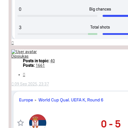
Top
Dipsiukas
Posts in topic:
40
Posts:
1661
Quote
09 Sep 2025, 23:37