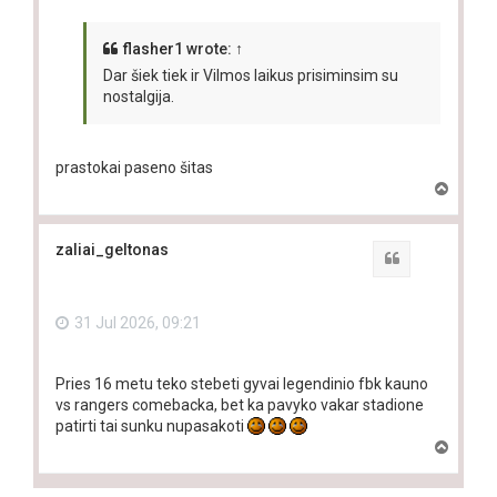
flasher1
wrote:
↑
Dar šiek tiek ir Vilmos laikus prisiminsim su
nostalgija.
prastokai paseno šitas
T
o
p
zaliai_geltonas
Quote
31 Jul 2026, 09:21
Pries 16 metu teko stebeti gyvai legendinio fbk kauno
vs rangers comebacka, bet ka pavyko vakar stadione
patirti tai sunku nupasakoti
T
o
p