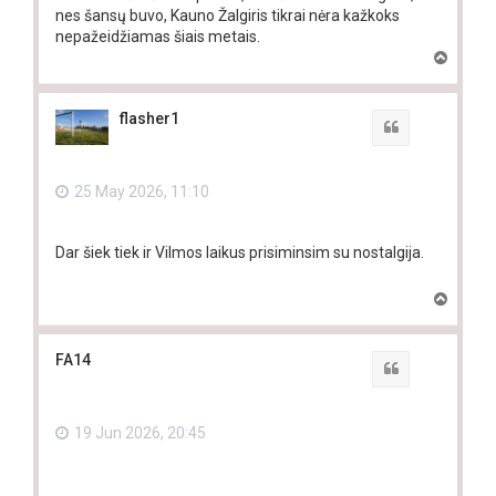
nes šansų buvo, Kauno Žalgiris tikrai nėra kažkoks
nepažeidžiamas šiais metais.
T
o
p
flasher1
Quote
25 May 2026, 11:10
Dar šiek tiek ir Vilmos laikus prisiminsim su nostalgija.
T
o
p
FA14
Quote
19 Jun 2026, 20:45