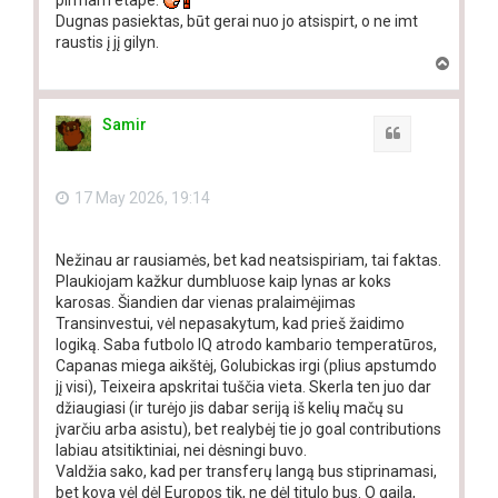
pirmam etape.
Dugnas pasiektas, būt gerai nuo jo atsispirt, o ne imt
raustis į jį gilyn.
T
o
p
Samir
Quote
17 May 2026, 19:14
Nežinau ar rausiamės, bet kad neatsispiriam, tai faktas.
Plaukiojam kažkur dumbluose kaip lynas ar koks
karosas. Šiandien dar vienas pralaimėjimas
Transinvestui, vėl nepasakytum, kad prieš žaidimo
logiką. Saba futbolo IQ atrodo kambario temperatūros,
Capanas miega aikštėj, Golubickas irgi (plius apstumdo
jį visi), Teixeira apskritai tuščia vieta. Skerla ten juo dar
džiaugiasi (ir turėjo jis dabar seriją iš kelių mačų su
įvarčiu arba asistu), bet realybėj tie jo goal contributions
labiau atsitiktiniai, nei dėsningi buvo.
Valdžia sako, kad per transferų langą bus stiprinamasi,
bet kova vėl dėl Europos tik, ne dėl titulo bus. O gaila,