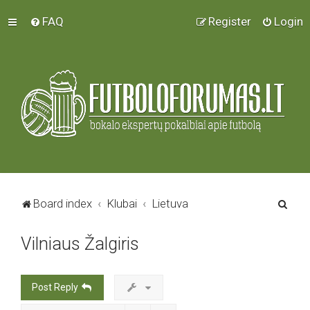
FAQ
Register
Login
S
Board index
Klubai
Lietuva
e
Vilniaus Žalgiris
a
r
c
Post Reply
h