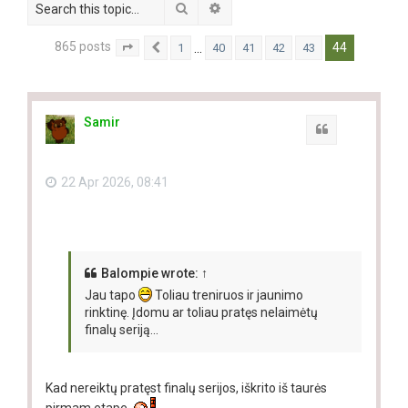
Search
Advanced search
865 posts
44
…
1
40
41
42
43
Page
44
Previous
of
44
Samir
Quote
22 Apr 2026, 08:41
Balompie
wrote:
↑
Jau tapo
Toliau treniruos ir jaunimo
rinktinę. Įdomu ar toliau pratęs nelaimėtų
finalų seriją...
Kad nereiktų pratęst finalų serijos, iškrito iš taurės