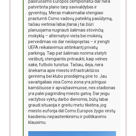
pasiruošimo Europos čempionatui dar nėra
patvirtinta plano tarp savivaldybės ir
gyventojų. Meras maksimaliai stengiasi
prastumti Como vadovų pateiktą pasiūlymą,
tačiau vietiniai labai įtariai į tai žiūri:
planuojama nugriauti šalimais stovinčią
mokyklą – alternatyvi vieta bei mokinių
pervedimas vis dar neišspręstas – ir įrengti
UEFA reikalavimus atitinkantį privatų
parkingą. Taip pat šalimais norima statyti
viešbutį, stengiantis pritraukti, kaip velnes
sakė, futbolo turistus. Tačiau, deja, nėra
šnekama apie miesto infrastruktūros
gerinimą bei klubo prisidėjimą prie to. Jau
savaitgaliais visa Como zona yra įstrigusi
kamščiuose ir apvažiavimuose, nes stadionas
yra palei pagrindinę miesto gatvę. Dar jeigu
varžybos vyktų darbo dienomis, būtų labai
graudi situacija ir greitu metu tikėtina, jog
miesto euforija dėl Como Europos žygio virstų
kasdieniu nepasitenkinimu ir politikavimo
klausimu.