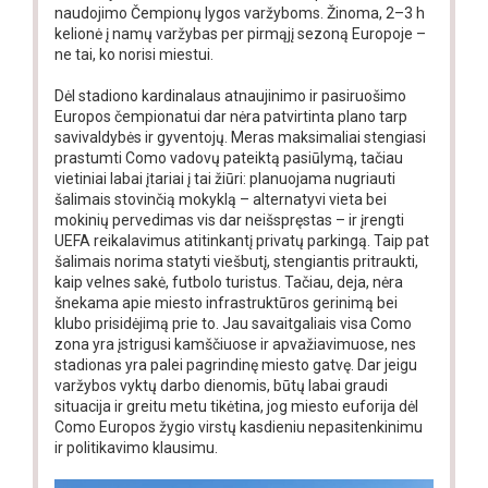
naudojimo Čempionų lygos varžyboms. Žinoma, 2–3 h
kelionė į namų varžybas per pirmąjį sezoną Europoje –
ne tai, ko norisi miestui.
Dėl stadiono kardinalaus atnaujinimo ir pasiruošimo
Europos čempionatui dar nėra patvirtinta plano tarp
savivaldybės ir gyventojų. Meras maksimaliai stengiasi
prastumti Como vadovų pateiktą pasiūlymą, tačiau
vietiniai labai įtariai į tai žiūri: planuojama nugriauti
šalimais stovinčią mokyklą – alternatyvi vieta bei
mokinių pervedimas vis dar neišspręstas – ir įrengti
UEFA reikalavimus atitinkantį privatų parkingą. Taip pat
šalimais norima statyti viešbutį, stengiantis pritraukti,
kaip velnes sakė, futbolo turistus. Tačiau, deja, nėra
šnekama apie miesto infrastruktūros gerinimą bei
klubo prisidėjimą prie to. Jau savaitgaliais visa Como
zona yra įstrigusi kamščiuose ir apvažiavimuose, nes
stadionas yra palei pagrindinę miesto gatvę. Dar jeigu
varžybos vyktų darbo dienomis, būtų labai graudi
situacija ir greitu metu tikėtina, jog miesto euforija dėl
Como Europos žygio virstų kasdieniu nepasitenkinimu
ir politikavimo klausimu.