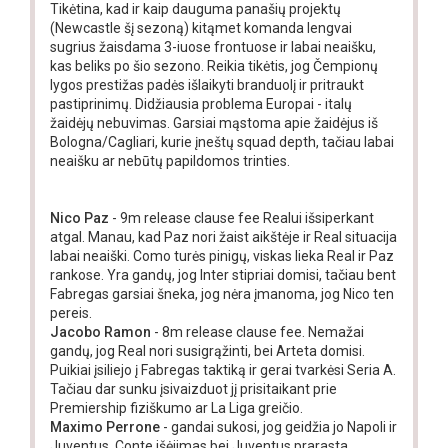
Tikėtina, kad ir kaip dauguma panašių projektų
(Newcastle šį sezoną) kitąmet komanda lengvai
sugrius žaisdama 3-iuose frontuose ir labai neaišku,
kas beliks po šio sezono. Reikia tikėtis, jog Čempionų
lygos prestižas padės išlaikyti branduolį ir pritraukt
pastiprinimų. Didžiausia problema Europai - italų
žaidėjų nebuvimas. Garsiai mąstoma apie žaidėjus iš
Bologna/Cagliari, kurie įneštų squad depth, tačiau labai
neaišku ar nebūtų papildomos trinties.
Nico Paz
- 9m release clause fee Realui išsiperkant
atgal. Manau, kad Paz nori žaist aikštėje ir Real situacija
labai neaiški. Como turės pinigų, viskas lieka Real ir Paz
rankose. Yra gandų, jog Inter stipriai domisi, tačiau bent
Fabregas garsiai šneka, jog nėra įmanoma, jog Nico ten
pereis.
Jacobo Ramon
- 8m release clause fee. Nemažai
gandų, jog Real nori susigrąžinti, bei Arteta domisi.
Puikiai įsiliejo į Fabregas taktiką ir gerai tvarkėsi Seria A.
Tačiau dar sunku įsivaizduot jį prisitaikant prie
Premiership fiziškumo ar La Liga greičio.
Maximo Perrone
- gandai sukosi, jog geidžia jo Napoli ir
Juventus. Conte išėjimas bei Juventus prarasta