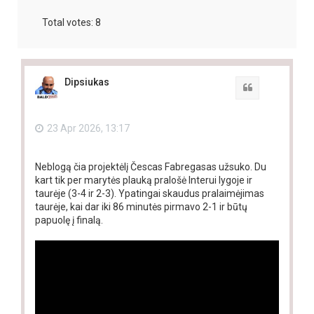
Total votes:
8
Dipsiukas
Quote
23 Apr 2026, 13:17
Neblogą čia projektėlį Čescas Fabregasas užsuko. Du
kart tik per marytės plauką pralošė Interui lygoje ir
taurėje (3-4 ir 2-3). Ypatingai skaudus pralaimėjimas
taurėje, kai dar iki 86 minutės pirmavo 2-1 ir būtų
papuolę į finalą.