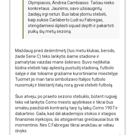
Olympiacos, Andrea Cambiasso. Tačiau nieko
konkretaus. Jaunimo, savo užsiaugintų
žaidėjų irgi neturi. Bus labai įdomu stebėti,
kaip suksis Carlaberto Ludi su Fabregas,
stengdamiesi išplėsti squad depth ir pakartoti
puikų šių metų sezoną.
Maždaug prieš dešimtmetį (tuo metu klubas, berods,
žaidė Serie C) teko lankytis šiame stadione ir
pamatytas vaizdas mane šokiravo. Buvo neįtikėtai
liūdna stebėti taip apleistą pustuštį stadioną, futbolo
šalyje ir dar tokiame gražiame kurortiniame miestelyje.
Tuomet jis man tarsi simbolizavo Italijos futbolo
nuosmukį ir blėstantį italų norą gyvai stebėti futbolą.
Šiuo atveju, po praeito sezono stebuklo, būtent rugsėjį
teks vėl lankytis Como miesto apylinkėse ir tikrai bus
smalsu pasižiūrėti kontrastą tarp tų laikų Como 1907 ir
dabartinio. Gaila, kad dėl akademijos stokos ir staigios
finansinės injekcijos, šis atsigavimas greičiausiai bus tik
momentinis. Nes C.Fabregas tikrai anskčiau ar vėliau
išvyks.