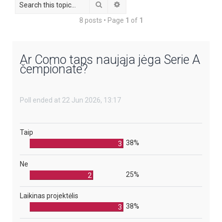
Search
Advanced search
8 posts • Page
1
of
1
Ar Como taps naująja jėga Serie A
čempionate?
Poll ended at 22 Jun 2026, 13:17
Taip
38%
3
Ne
25%
2
Laikinas projektėlis
38%
3