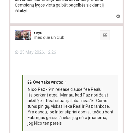
Čempionų lygos vieta galbūt pagelbės siekiant jį
išlaikyti.
T
o
p
reyu
Quote
mes que un club
25 May 2026, 12:26
Overtake
wrote:
↑
Nico Paz
- 9m release clause fee Realui
išsiperkant atgal. Manau, kad Paz nori žaist
aikštėje ir Real situacija labai neaiški. Como
turės pinigų, viskas lieka Real ir Paz rankose.
Yra gandų, jog Inter stipriai domisi, tačiau bent
Fabregas garsiai šneka, jog nėra įmanoma,
jog Nico ten pereis.