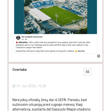
T
o
p
Overtake
Quote
01 Jun 2026, 16:28
Nėra jokių oficialių žinių dar iš UEFA. Panašu, kad
sužinosim situaciją prieš rugsėjo mėnesį. Kaip
alternatyva, susitarta dėl Sassuolo Mapei stadiono