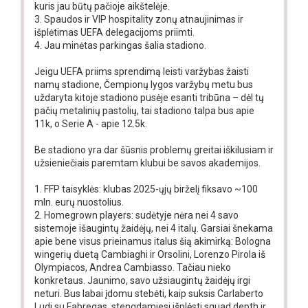
kuris jau būtų pačioje aikštelėje.
3. Spaudos ir VIP hospitality zonų atnaujinimas ir
išplėtimas UEFA delegacijoms priimti.
4. Jau minėtas parkingas šalia stadiono.
Jeigu UEFA priims sprendimą leisti varžybas žaisti
namų stadione, Čempionų lygos varžybų metu bus
uždaryta kitoje stadiono pusėje esanti tribūna – dėl tų
pačių metalinių pastolių, tai stadiono talpa bus apie
11k, o Serie A - apie 12.5k.
Be stadiono yra dar šūsnis problemų greitai iškilusiam ir
užsieniečiais paremtam klubui be savos akademijos.
1. FFP taisyklės: klubas 2025-ųjų birželį fiksavo ~100
mln. eurų nuostolius.
2. Homegrown players: sudėtyje nėra nei 4 savo
sistemoje išaugintų žaidėjų, nei 4 italų. Garsiai šnekama
apie bene visus prieinamus italus šią akimirką: Bologna
wingerių duetą Cambiaghi ir Orsolini, Lorenzo Pirola iš
Olympiacos, Andrea Cambiasso. Tačiau nieko
konkretaus. Jaunimo, savo užsiaugintų žaidėjų irgi
neturi. Bus labai įdomu stebėti, kaip suksis Carlaberto
Ludi su Fabregas, stengdamiesi išplėsti squad depth ir