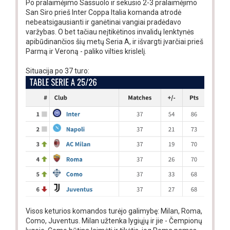
Po pralaimėjimo Sassuolo ir sekusio 2-3 pralaimėjimo
San Siro prieš Inter Coppa Italia komanda atrodė
nebeatsigausianti ir ganėtinai vangiai pradėdavo
varžybas. O bet tačiau neįtikėtinos invalidų lenktynės
apibūdinančios šių metų Seria A, ir išvargti įvarčiai prieš
Parmą ir Veroną - paliko vilties krislelį.
Situacija po 37 turo:
Visos keturios komandos turėjo galimybę: Milan, Roma,
Como, Juventus. Milan užtenka lygiųjų ir jie - Čempionų