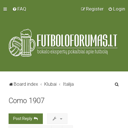
FAQ
Register
Login
S
Board index
Klubai
Italija
e
Como 1907
a
r
c
Post Reply
h