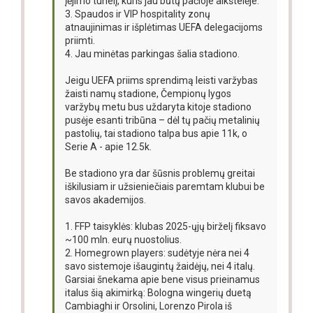
įėjimo tunelį, kuris jau būtų pačioje aikštelėje.
3. Spaudos ir VIP hospitality zonų
atnaujinimas ir išplėtimas UEFA delegacijoms
priimti.
4. Jau minėtas parkingas šalia stadiono.
Jeigu UEFA priims sprendimą leisti varžybas
žaisti namų stadione, Čempionų lygos
varžybų metu bus uždaryta kitoje stadiono
pusėje esanti tribūna – dėl tų pačių metalinių
pastolių, tai stadiono talpa bus apie 11k, o
Serie A - apie 12.5k.
Be stadiono yra dar šūsnis problemų greitai
iškilusiam ir užsieniečiais paremtam klubui be
savos akademijos.
1. FFP taisyklės: klubas 2025-ųjų birželį fiksavo
~100 mln. eurų nuostolius.
2. Homegrown players: sudėtyje nėra nei 4
savo sistemoje išaugintų žaidėjų, nei 4 italų.
Garsiai šnekama apie bene visus prieinamus
italus šią akimirką: Bologna wingerių duetą
Cambiaghi ir Orsolini, Lorenzo Pirola iš