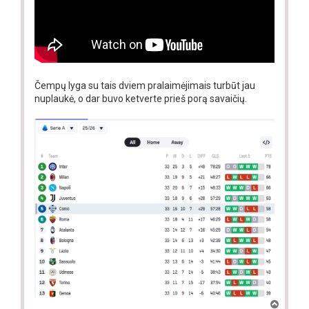
Čempų lyga su tais dviem pralaimėjimais turbūt jau
nuplaukė, o dar buvo ketverte prieš porą savaičių.
T