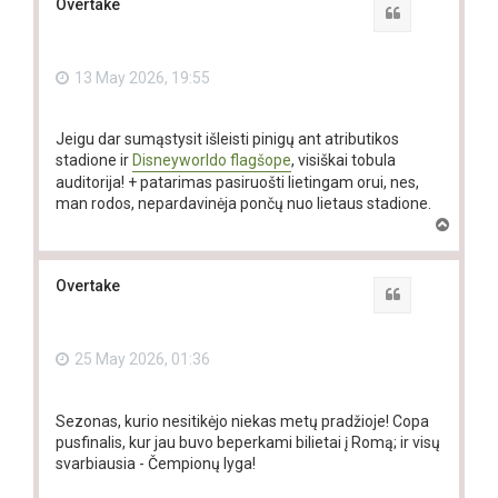
Overtake
Quote
13 May 2026, 19:55
Jeigu dar sumąstysit išleisti pinigų ant atributikos
stadione ir
Disneyworldo flagšope
, visiškai tobula
auditorija! + patarimas pasiruošti lietingam orui, nes,
man rodos, nepardavinėja pončų nuo lietaus stadione.
T
o
p
Overtake
Quote
25 May 2026, 01:36
Sezonas, kurio nesitikėjo niekas metų pradžioje! Copa
pusfinalis, kur jau buvo beperkami bilietai į Romą; ir visų
svarbiausia - Čempionų lyga!