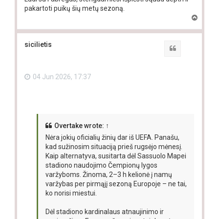
pakartoti puikų šių metų sezoną.
T
o
p
sicilietis
Quote
04 Jun 2026, 17:37
Overtake
wrote:
↑
Nėra jokių oficialių žinių dar iš UEFA. Panašu,
kad sužinosim situaciją prieš rugsėjo mėnesį.
Kaip alternatyva, susitarta dėl Sassuolo Mapei
stadiono naudojimo Čempionų lygos
varžyboms. Žinoma, 2–3 h kelionė į namų
varžybas per pirmąjį sezoną Europoje – ne tai,
ko norisi miestui.
Dėl stadiono kardinalaus atnaujinimo ir