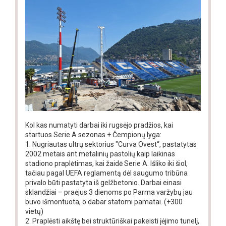
Kol kas numatyti darbai iki rugsėjo pradžios, kai
startuos Serie A sezonas + Čempionų lyga:
1. Nugriautas ultrų sektorius "Curva Ovest“, pastatytas
2002 metais ant metalinių pastolių kaip laikinas
stadiono praplėtimas, kai žaidė Serie A. Išliko iki šiol,
tačiau pagal UEFA reglamentą dėl saugumo tribūna
privalo būti pastatyta iš gelžbetonio. Darbai einasi
sklandžiai – praėjus 3 dienoms po Parma varžybų jau
buvo išmontuota, o dabar statomi pamatai. (+300
vietų)
2. Praplėsti aikštę bei struktūriškai pakeisti įėjimo tunelį,