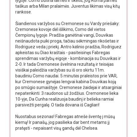
lygoje. Como būtina laimėti ir tikėtis, jog Roma pames
taškus arba Milan pralaimės. Juventus likimas visų kitų
rankose.
Šiandienos varžybos su Cremonese su Vardy priešaky:
Cremonese kovoje dėl išlikimo, Como dėl vietos
Čempionų lygoje. Pradžia ganėtinai vangi, Douvikas
neišnaudota puiki proga, tačiau sėkmingas rikošetas ir
Rodriguez veda į priekį. Antro kėlinio pradžia, Rodriguez
apkeistas su Diao kraštais - pasiteisinęs Fabregas
sprendimas varžybų eigoje - kombinacija su Douvikas ir
2-0. Ir tada Cremonese švelnina rezultatą ir teisėjas
visiškai paleidžia varžybas su iš oro skirtu 11m.
baudiniu Como naudai. 5 minutės praleistos prie VAR,
kur Cremonese gynėjas lengvai kabina Douvikas koją
po smūgio sumaištyje. Cremonese žaidėjai ir atsarginiai
nepatenkinti: 3 raudonos už žodžius. Cremonese lieka
10-yje, Da Cunha realizuoja baudinį ir belieka ramiai
parsivežti pergalę. O tada dovana iš Cagliari!
Nuostabus sezonas! Fabregas atnešė šventę į mūsų
kiemą! Ir panašų, jog pasilieka dar bent metams jį
pratęsti - nepaisant visų gandų dėl Chelsea.