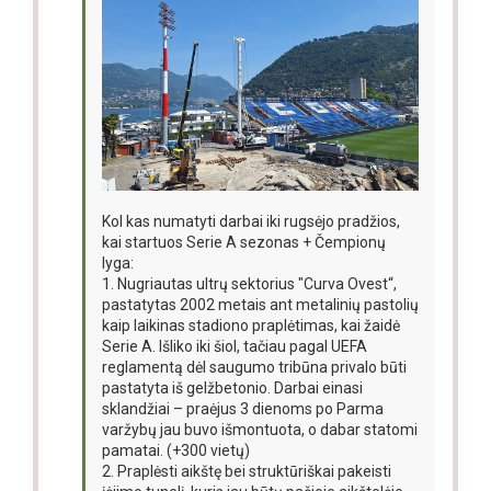
Kol kas numatyti darbai iki rugsėjo pradžios,
kai startuos Serie A sezonas + Čempionų
lyga:
1. Nugriautas ultrų sektorius "Curva Ovest“,
pastatytas 2002 metais ant metalinių pastolių
kaip laikinas stadiono praplėtimas, kai žaidė
Serie A. Išliko iki šiol, tačiau pagal UEFA
reglamentą dėl saugumo tribūna privalo būti
pastatyta iš gelžbetonio. Darbai einasi
sklandžiai – praėjus 3 dienoms po Parma
varžybų jau buvo išmontuota, o dabar statomi
pamatai. (+300 vietų)
2. Praplėsti aikštę bei struktūriškai pakeisti