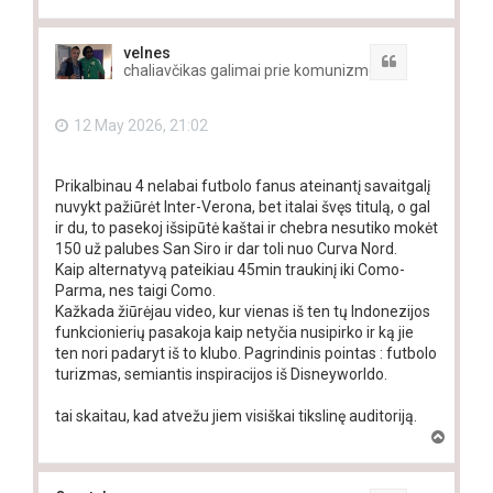
o
p
velnes
Quote
chaliavčikas galimai prie komunizmo
12 May 2026, 21:02
Prikalbinau 4 nelabai futbolo fanus ateinantį savaitgalį
nuvykt pažiūrėt Inter-Verona, bet italai švęs titulą, o gal
ir du, to pasekoj išsipūtė kaštai ir chebra nesutiko mokėt
150 už palubes San Siro ir dar toli nuo Curva Nord.
Kaip alternatyvą pateikiau 45min traukinį iki Como-
Parma, nes taigi Como.
Kažkada žiūrėjau video, kur vienas iš ten tų Indonezijos
funkcionierių pasakoja kaip netyčia nusipirko ir ką jie
ten nori padaryt iš to klubo. Pagrindinis pointas : futbolo
turizmas, semiantis inspiracijos iš Disneyworldo.
tai skaitau, kad atvežu jiem visiškai tikslinę auditoriją.
T
o
p