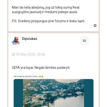
Man tai nėta abejonių, jog už tokią sumą Real
susigrąžins jaunuolį ir medumi pateps ausis.
P.S. Sveikinu prisijungus prie forumo ir linkiu tęsti.
T
o
p
Dipsiukas
Quote
30 May 2026, 08:46
UEFA yra lopai. Negali išimties padaryti.