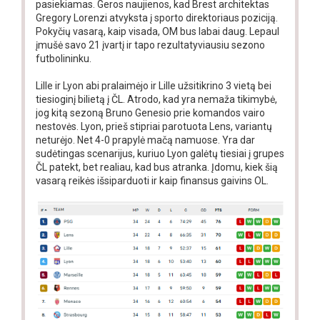
pasiekiamas. Geros naujienos, kad Brest architektas
Gregory Lorenzi atvyksta į sporto direktoriaus poziciją.
Pokyčių vasarą, kaip visada, OM bus labai daug. Lepaul
įmušė savo 21 įvartį ir tapo rezultatyviausiu sezono
futbolininku.
Lille ir Lyon abi pralaimėjo ir Lille užsitikrino 3 vietą bei
tiesioginį bilietą į ČL. Atrodo, kad yra nemaža tikimybė,
jog kitą sezoną Bruno Genesio prie komandos vairo
nestovės. Lyon, prieš stipriai parotuota Lens, variantų
neturėjo. Net 4-0 prapylė mačą namuose. Yra dar
sudėtingas scenarijus, kuriuo Lyon galėtų tiesiai į grupes
ČL patekt, bet realiau, kad bus atranka. Įdomu, kiek šią
vasarą reikės išsiparduoti ir kaip finansus gaivins OL.