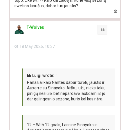
top5. Like wtf?? Kaip kiti žaidėjai, kurie visą sezoną
swetino kiaušus, dabar turi jaustis?
T
o
p
T-Wolves
Quote
18 May 2026, 10:37
Luigi
wrote:
↑
Panašiai kaip Nantes dabar turėtų jaustis ir
Auxerre su Sinayoko. Aišku, už jį nieks tokių
pinigų nesiūlė, bet nepardavė laukdami iš jo
dar galingesnio sezono, kurio kol kas nėra.
12 – With 12 goals, Lassine Sinayoko is