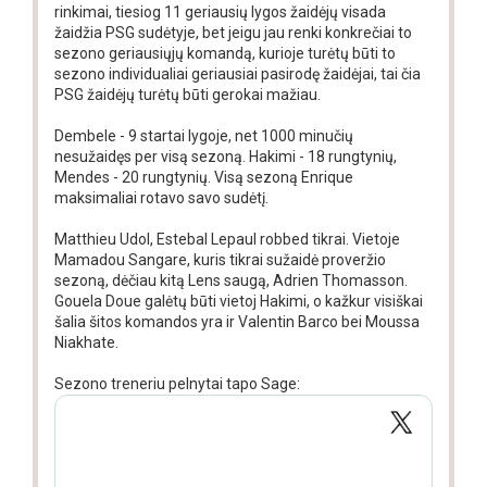
rinkimai, tiesiog 11 geriausių lygos žaidėjų visada
žaidžia PSG sudėtyje, bet jeigu jau renki konkrečiai to
sezono geriausiųjų komandą, kurioje turėtų būti to
sezono individualiai geriausiai pasirodę žaidėjai, tai čia
PSG žaidėjų turėtų būti gerokai mažiau.
Dembele - 9 startai lygoje, net 1000 minučių
nesužaidęs per visą sezoną. Hakimi - 18 rungtynių,
Mendes - 20 rungtynių. Visą sezoną Enrique
maksimaliai rotavo savo sudėtį.
Matthieu Udol, Estebal Lepaul robbed tikrai. Vietoje
Mamadou Sangare, kuris tikrai sužaidė proveržio
sezoną, dėčiau kitą Lens saugą, Adrien Thomasson.
Gouela Doue galėtų būti vietoj Hakimi, o kažkur visiškai
šalia šitos komandos yra ir Valentin Barco bei Moussa
Niakhate.
Sezono treneriu pelnytai tapo Sage: