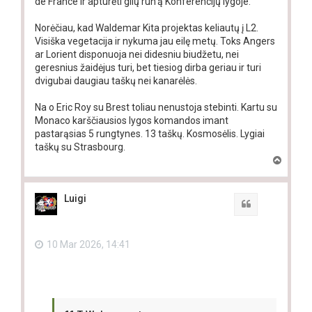
de France ir apturėti gilų run'ą Konferencijų lygoje.
Norėčiau, kad Waldemar Kita projektas keliautų į L2.
Visiška vegetacija ir nykuma jau eilę metų. Toks Angers
ar Lorient disponuoja nei didesniu biudžetu, nei
geresnius žaidėjus turi, bet tiesiog dirba geriau ir turi
dvigubai daugiau taškų nei kanarėlės.
Na o Eric Roy su Brest toliau nenustoja stebinti. Kartu su
Monaco karščiausios lygos komandos imant
pastarąsias 5 rungtynes. 13 taškų. Kosmosėlis. Lygiai
taškų su Strasbourg.
T
o
p
Luigi
Quote
10 Mar 2026, 14:41