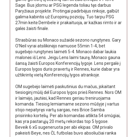
Sage. Bus įdomu ar PSG legenda toliau tęs darbus
Paryžiaus projekte. Protingai padirbėjus rinkoje, galbūt
galima kabintis už Europinių pozicijų. Tuo tarpu PSG
27min keitė Dembele ir prakaituoja, ar kažkas rimto ir ar
galės žaisti finale.
Strasbūras su Monaco sužaidė sezono rungtynes. Gary
O'Neil vyrai atsilikinėjo namuose 55min 1-4, bet
sugebėjo rungtynes laimėti 5-4. Monaco dabar laukia
malonės iš Lens. Jeigu Lens laimi taurę, Monaco gauna
šansą žaisti Europos Konferencijų lygoje. Lens pergalė į
Europos lygos duris pravertų ir Rennes, kurie dabar yra
užtikrintę vietą Konferencijų lygos atrankoje.
OM sugebėjo laimėti paskutinius du mačus, įskaitant
tiesioginį mūšį dėl Europos lygos prieš Rennes. Nors OM
ir laimėjo, jautėsi, kad Rennes geriau treniruojama
komanda. Tiesiog lemiamame sezono mūšyje į vartus
stojo nepatyręs vartų sargas, nes Brice Samba
prisirinko kortelių. Per abi komandas atlikta 54 smūgiai,
kas yra pastarųjų 20 metų rekordas top 5 lygose.
Beveik 6 xG sugeneruota per abi ekipas. OM privalo
pakeisti Beye, nes ČL futbolas buvo absoliučiai ranka