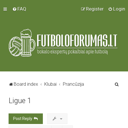
FAQ
Register
Login
S
Board index
Klubai
Prancūzija
e
Ligue 1
a
r
c
Post Reply
h