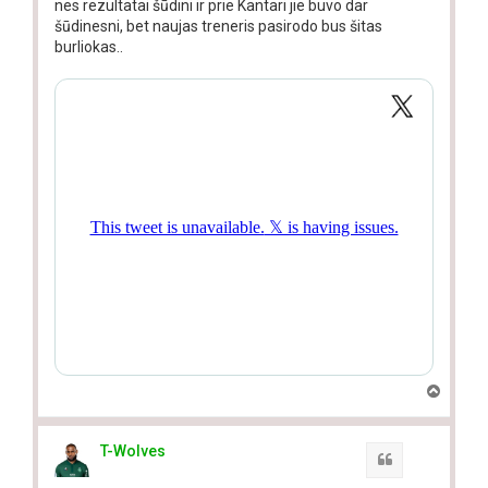
nes rezultatai šūdini ir prie Kantari jie buvo dar
šūdinesni, bet naujas treneris pasirodo bus šitas
burliokas..
T
o
p
T-Wolves
Quote