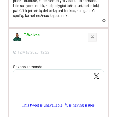
prieš Toulouse, kurie šiemet yra visai kieta komanda.
Lille su Lyonu ne tik, kad po lygiai taškų turi, bet ir tokį
pat GD. Ir jei reiktų dėt birką ant trinkos, kas gaus ČL
spot’ą, tai net nežinau ką pasirinkti..
T
o
p
T-Wolves
Quote
12 May 2026, 12:22
Sezono komanda: