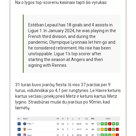
Na o lygos top-scoreriu kėsinasi tapti šis vyrukas:
Estéban Lepaul has 18 goals and 4 assists in
Ligue 1. In January 2024, he was playing in the
French third division, and during the
pandemic, Olympique Lyonnais let him go and
he considered retirement. His rise has been
unstoppable. Ligue 1's top scorer after
starting the season at Angers and then
signing with Rennes.
31 turas buvo įvarčių fiesta. Iš viso 37 įvarčiai per 9
turus, vidutiniškai po 4,1 per rungtynes. Le Havre keturis
kartus veržėsi į priekį prieš Metz ir keturis kartus Metz
lygino. Strasbūras mušė du įvarčius po 90min, kad
laimėtų.