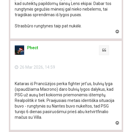
kad suteiktų papildomų šansų Lens ekipai. Dabar tos
rungtynės gegužės mėnesį gal nieko nebelems, tai
tragiškas sprendimas iš lygos pusės.
Strasbūro rungtynes taip pat nukėlė.
T
o
p
Phect
Quote
26 Mar 2026, 14:59
Kataras iš Prancūzijos perka fighter jet'us, bulvių lyga
(spaudžiama Macrono) daro bulvių lygos dalykus, kad
PSG už ausų bet kokiomis priemonėmis ištemptų.
Realpolitik ir tiek. Praėjusiais metais identiška situacija
buvo - rungtynės su Nantes buvo nukeltos, tad PSG
turėjo 6 dienas pasiruošimui prieš abu ketvirtfinalio
mačus su Villa.
T
o
p