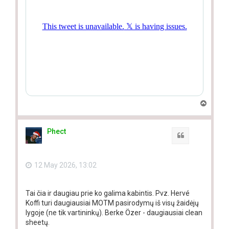
T
o
p
Phect
Quote
12 May 2026, 13:02
Tai čia ir daugiau prie ko galima kabintis. Pvz. Hervé
Koffi turi daugiausiai MOTM pasirodymų iš visų žaidėjų
lygoje (ne tik vartininkų). Berke Özer - daugiausiai clean
sheetų.