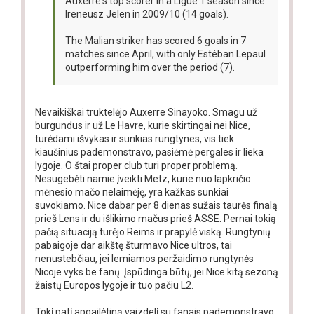
Auxerre's top scorer in a Ligue 1 season since
Ireneusz Jelen in 2009/10 (14 goals).
The Malian striker has scored 6 goals in 7
matches since April, with only Estéban Lepaul
outperforming him over the period (7).
Nevaikiškai truktelėjo Auxerre Sinayoko. Smagu už
burgundus ir už Le Havre, kurie skirtingai nei Nice,
turėdami išvykas ir sunkias rungtynes, vis tiek
kiaušinius pademonstravo, pasiėmė pergales ir lieka
lygoje. O štai proper club turi proper problemą.
Nesugebėti namie įveikti Metz, kurie nuo lapkričio
mėnesio mačo nelaimėję, yra kažkas sunkiai
suvokiamo. Nice dabar per 8 dienas sužais taurės finalą
prieš Lens ir du išlikimo mačus prieš ASSE. Pernai tokią
pačią situaciją turėjo Reims ir prapylė viską. Rungtynių
pabaigoje dar aikštę šturmavo Nice ultros, tai
nenustebčiau, jei lemiamos peržaidimo rungtynės
Nicoje vyks be fanų. Įspūdinga būtų, jei Nice kitą sezoną
žaistų Europos lygoje ir tuo pačiu L2.
Tokį patį apgailėtiną vaizdelį su fanais pademonstravo