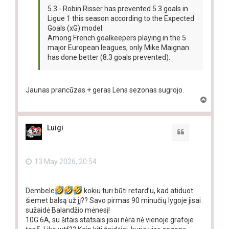
5.3 - Robin Risser has prevented 5.3 goals in
Ligue 1 this season according to the Expected
Goals (xG) model.
Among French goalkeepers playing in the 5
major European leagues, only Mike Maignan
has done better (8.3 goals prevented).
Jaunas prancūzas + geras Lens sezonas sugrojo.
T
o
p
Luigi
Quote
13 May 2026, 20:54
Dembele
kokiu turi būti retard’u, kad atiduot
šiemet balsą už jį?? Savo pirmas 90 minučių lygoje jisai
sužaidė Balandžio mėnesį!
10G 6A, su šitais statsais jisai nėra nė vienoje grafoje