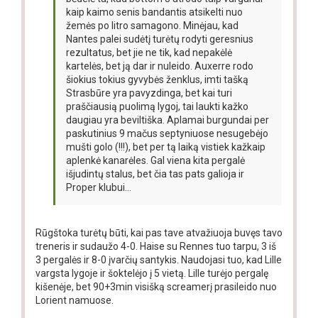
kaip kaimo senis bandantis atsikelti nuo
žemės po litro samagono. Minėjau, kad
Nantes palei sudėtį turėtų rodyti geresnius
rezultatus, bet jie ne tik, kad nepakėlė
kartelės, bet ją dar ir nuleido. Auxerre rodo
šiokius tokius gyvybės ženklus, imti tašką
Strasbūre yra pavyzdinga, bet kai turi
praščiausią puolimą lygoj, tai laukti kažko
daugiau yra beviltiška. Aplamai burgundai per
paskutinius 9 mačus septyniuose nesugebėjo
mušti golo (!!!), bet per tą laiką vistiek kažkaip
aplenkė kanarėles. Gal viena kita pergalė
išjudintų stalus, bet čia tas pats galioja ir
Proper klubui...
Rūgštoka turėtų būti, kai pas tave atvažiuoja buvęs tavo
treneris ir sudaužo 4-0. Haise su Rennes tuo tarpu, 3 iš
3 pergalės ir 8-0 įvarčių santykis. Naudojasi tuo, kad Lille
vargsta lygoje ir šoktelėjo į 5 vietą. Lille turėjo pergalę
kišenėje, bet 90+3min visišką screamerį prasileido nuo
Lorient namuose.