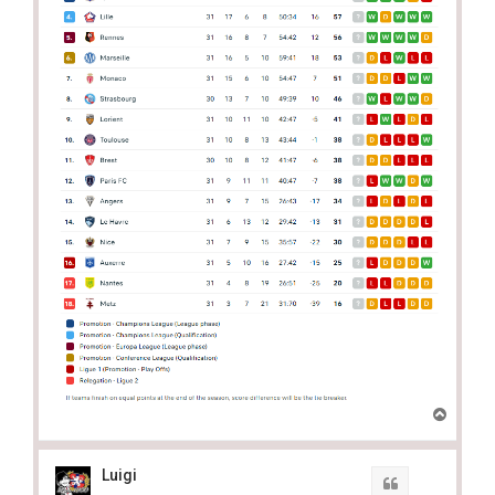
T
o
p
Luigi
Quote