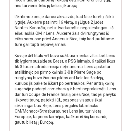
nes tai vienintelis jų kelias į Europą.
Iškritimo zonoje darosi akivaizdu, kad Nice turėtų išlikti
lygoje, Auxerre pasiimti 16 vietą, o į Ligue 2 judės
Nantes. Kanarėlių net ir tvarkaraštis negailestingas - iš
eilės laukia OM ir Lens. Auxerre žais dvi rungtynes iš
eilės namuose prieš Angers ir Nice, taip kad jau kitame
ture gali tapti nepavejamais.
Kovoje dėl titulo vėl buvo sužibusi menka viltis, bet Lens
tik lygiom sužaidė su Brest, o PSG laimėjo. 6 taškai likus
tik 3 turam atrodo misija neįmanoma. Lens apskritai
atsilikinėjo po pirmo kėlinio 3-0 ir Pierre Sage po
rungtynių buvo žiauriai piktas ant keletos žaidėjų,
kuriuos jis pakeitė iškart po pertraukos. Per antrą kėlinį
sugebėjo padaryt comebacką ir bent nepralaimėti. Lens
dar turi Coupe de France finalą prieš Nice, tad jei pavyks
iškovoti taurę, patekti į ČL, sezonas visapusiškai
sėkmingai bus. Beje, Lens pergalės labai lauks
OM/Monaco/Strasbūras, nes Lens jau turi vietą
Europoje, tai jiems laimėjus, kažkuri iš šių komandų
gautu bilietą į Europą.