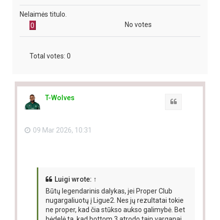
Nelaimės titulo.
No votes
0
Total votes:
0
T-Wolves
Quote
09 Mar 2026, 10:31
Luigi
wrote:
↑
Būtų legendarinis dalykas, jei Proper Club
nugargaliuotų į Ligue2. Nes jų rezultatai tokie
ne proper, kad čia stūkso aukso galimybė. Bet
bėdelė ta, kad bottom 3 atrodo taip varganai