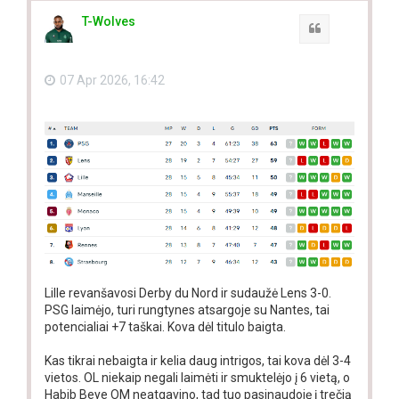
T-Wolves
Quote
07 Apr 2026, 16:42
Lille revanšavosi Derby du Nord ir sudaužė Lens 3-0.
PSG laimėjo, turi rungtynes atsargoje su Nantes, tai
potencialiai +7 taškai. Kova dėl titulo baigta.
Kas tikrai nebaigta ir kelia daug intrigos, tai kova dėl 3-4
vietos. OL niekaip negali laimėti ir smuktelėjo į 6 vietą, o
Habib Beye OM neatgavino, tad tuo pasinaudoję į trečią