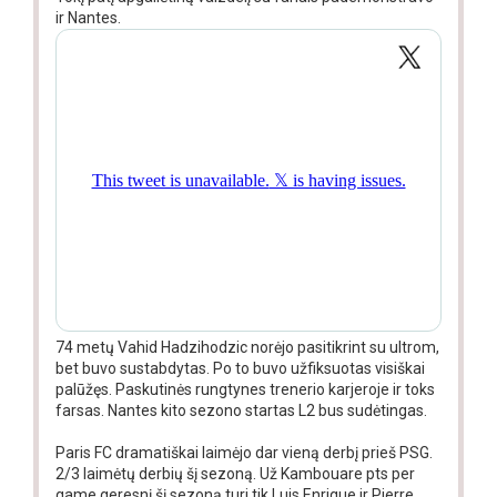
ir Nantes.
74 metų Vahid Hadzihodzic norėjo pasitikrint su ultrom,
bet buvo sustabdytas. Po to buvo užfiksuotas visiškai
palūžęs. Paskutinės rungtynes trenerio karjeroje ir toks
farsas. Nantes kito sezono startas L2 bus sudėtingas.
Paris FC dramatiškai laimėjo dar vieną derbį prieš PSG.
2/3 laimėtų derbių šį sezoną. Už Kambouare pts per
game geresnį šį sezoną turi tik Luis Enrique ir Pierre