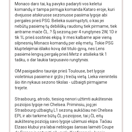
Monaco daro tai, ką pavyko padaryti vos keletui
komandų ir tampa pirmąja komanda Kataro eroje, kuri
dvejuose atskiruose sezonuose pasiima lygoje abi
pergales prieš PSG. Belieka susimąstyti, o kas jei
nebūtų pasiėmę tų debiliškų raudonų tiek pirmame, tiek
antrame mače ČL..? Šį sezoną per 4 rungtynes 2W, 1D ir
tik 1L prieš sostinės ekipą. Ir mes kalbame apie vieną
silpnesnių Monaco komandų per eilę metų. Tokie PSG
kluptelėjimai išlaiko kovą dėl titulo gyvą, nes Lens
pasiėmė lengvą pergalę prieš Metz ir atsilieka tik 1
tašku, o dar laukia tarpusavio rungtynės.
OM pasigaidino taurėje prieš Toulouse, bet lygoje
violetinius pasiėmė ir grįžo į trečią vietą. Lieka vienintelis
šio itin nykaus sezono tikslas - užbaigti pirmąjame
trejete.
Strasbourg, atrodo, tiesiog nenori užtimti aukštesnės
pozicijos lygoje nei Chelsea. Priminsiu, jog jei
Strasbourg užbaigtų L1 sezoną aukščiau nei Chelsea
EPL ir abi tarkime būtų ČL pozicijose, tai į ČL eitų
aukštesnę poziciją savo lygoje užėmusi ekipa. Tačiau
Elzaso klubui yra labai neblogas šansas laimėti Coupe