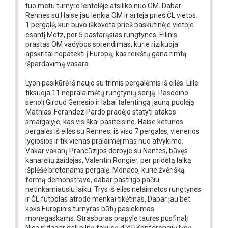
tuo metu turnyro lentelėje atsiliko nuo OM. Dabar
Rennes su Haise jau lenkia OM ir artėja prieš ČL vietos.
1 pergalė, kuri buvo iškovota prieš paskutinėje vietoje
esantį Metz, per 5 pastarąsias rungtynes. Eilinis
prastas OM vadybos sprendimas, kurie rizikuoja
apskritai nepatekti į Europą, kas reikštų gana rimtą
išpardavimą vasara.
Lyon pasikūrė iš naujo su trimis pergalėmis iš eilės. Lille
fiksuoja 11 nepralaimėtų rungtynių seriją. Pasodino
senolį Giroud Genesio ir labai talentingą jauną puolėją
Mathias-Ferandez Pardo pradėjo statyti atakos
smaigalyje, kas visiškai pasiteisino. Haise keturios
pergalės iš eilės su Rennes, iš viso 7 pergalės, vienerios
lygiosios ir tik vienas pralaimėjimas nuo atvykimo.
Vakar vakarų Prancūzijos derbyje su Nantes, būvęs
kanarėlių žaidėjas, Valentin Rongier, per pridėtą laiką
išplėšė bretonams pergalę. Monaco, kurie žvėrišką
formą demonstravo, dabar pastrigo pačiu
netinkamiausiu laiku. Trys iš eilės nelaimėtos rungtynės
ir ČL futbolas atrodo menkai tikėtinas. Dabar jau bet
koks Europinis turnyras būtų pasiekimas
monegaskams. Strasbūras prapylė taurės pusfinalį
Nice ir dabar gali pilną fokusą dėtį į Konferencijų lygą,