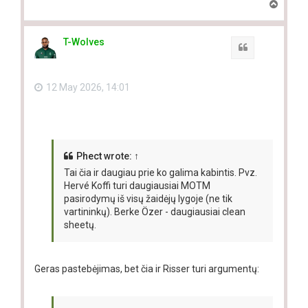
T
o
p
T-Wolves
Quote
12 May 2026, 14:01
Phect
wrote:
↑
Tai čia ir daugiau prie ko galima kabintis. Pvz.
Hervé Koffi turi daugiausiai MOTM
pasirodymų iš visų žaidėjų lygoje (ne tik
vartininkų). Berke Özer - daugiausiai clean
sheetų.
Geras pastebėjimas, bet čia ir Risser turi argumentų: