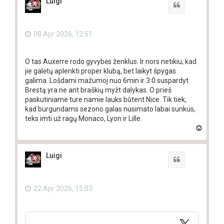
Luigi
Quote
08 Apr 2026, 12:51
O tas Auxerre rodo gyvybės ženklus. Ir nors netikiu, kad
jie galėtų aplenkti proper klubą, bet laikyt špygas
galima. Lošdami mažumoj nuo 6min ir 3:0 suspardyt
Brestą yra ne ant braškių myžt dalykas. O prieš
paskutiniame ture namie lauks būtent Nice. Tik tiek,
kad burgundams sezono galas nusimato labai sunkus,
teks imti už ragų Monaco, Lyon ir Lille.
T
o
p
Luigi
Quote
22 Apr 2026, 15:03