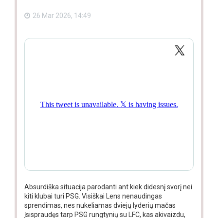
26 Mar 2026, 14:49
Absurdiška situacija parodanti ant kiek didesnį svorį nei
kiti klubai turi PSG. Visiškai Lens nenaudingas
sprendimas, nes nukeliamas dviejų lyderių mačas
įsispraudęs tarp PSG rungtynių su LFC, kas akivaizdu,