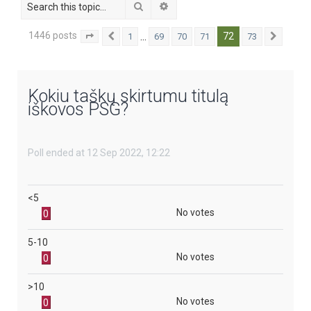
Search
Advanced search
1446 posts
72
…
1
69
70
71
73
Page
72
Previous
of
73
Next
Kokiu taškų skirtumu titulą
iškovos PSG?
Poll ended at 12 Sep 2022, 12:22
<5
No votes
0
5-10
No votes
0
>10
No votes
0