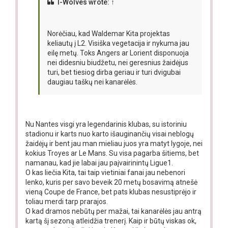
T-Wolves
wrote:
↑
Norėčiau, kad Waldemar Kita projektas
keliautų į L2. Visiška vegetacija ir nykuma jau
eilę metų. Toks Angers ar Lorient disponuoja
nei didesniu biudžetu, nei geresnius žaidėjus
turi, bet tiesiog dirba geriau ir turi dvigubai
daugiau taškų nei kanarėlės.
Nu Nantes visgi yra legendarinis klubas, su istoriniu
stadionu ir karts nuo karto išauginančių visai neblogų
žaidėjų ir bent jau man mieliau juos yra matyt lygoje, nei
kokius Troyes ar Le Mans. Su visa pagarba šitiems, bet
namanau, kad jie labai jau paįvairinintų Ligue1.
O kas liečia Kita, tai taip vietiniai fanai jau nebenori
lenko, kuris per savo beveik 20 metų bosavimą atnešė
vieną Coupe de France, bet pats klubas nesustiprėjo ir
toliau merdi tarp prarajos.
O kad dramos nebūtų per mažai, tai kanarėlės jau antrą
kartą šį sezoną atleidžia trenerį. Kaip ir būtų viskas ok,