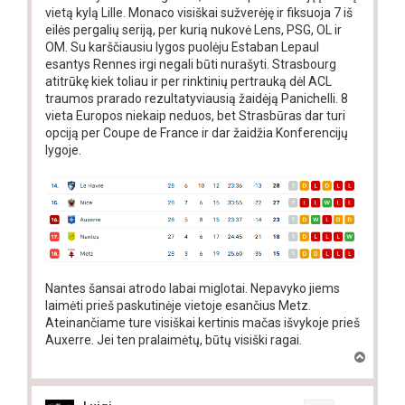
vietą kylą Lille. Monaco visiškai sužverėję ir fiksuoja 7 iš
eilės pergalių seriją, per kurią nukovė Lens, PSG, OL ir
OM. Su karščiausiu lygos puolėju Estaban Lepaul
esantys Rennes irgi negali būti nurašyti. Strasbourg
atitrūkę kiek toliau ir per rinktinių pertrauką dėl ACL
traumos prarado rezultatyviausią žaidėją Panichelli. 8
vieta Europos niekaip neduos, bet Strasbūras dar turi
opciją per Coupe de France ir dar žaidžia Konferencijų
lygoje.
Nantes šansai atrodo labai miglotai. Nepavyko jiems
laimėti prieš paskutinėje vietoje esančius Metz.
Ateinančiame ture visiškai kertinis mačas išvykoje prieš
Auxerre. Jei ten pralaimėtų, būtų visiški ragai.
T
o
p