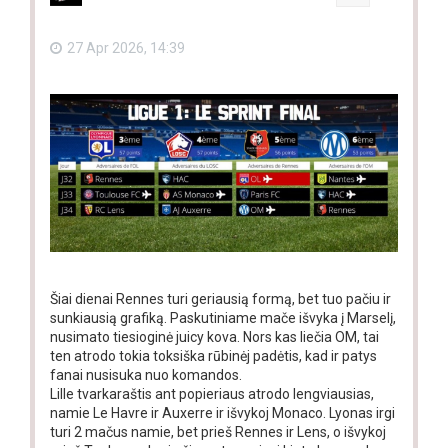
27 Apr 2026, 14:39
Šiai dienai Rennes turi geriausią formą, bet tuo pačiu ir
sunkiausią grafiką. Paskutiniame mače išvyka į Marselį,
nusimato tiesioginė juicy kova. Nors kas liečia OM, tai
ten atrodo tokia toksiška rūbinėj padėtis, kad ir patys
fanai nusisuka nuo komandos.
Lille tvarkaraštis ant popieriaus atrodo lengviausias,
namie Le Havre ir Auxerre ir išvykoj Monaco. Lyonas irgi
turi 2 mačus namie, bet prieš Rennes ir Lens, o išvykoj