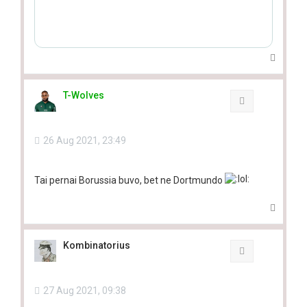
T
o
p
T-Wolves
Quote
26 Aug 2021, 23:49
Tai pernai Borussia buvo, bet ne Dortmundo
T
o
p
Kombinatorius
Quote
27 Aug 2021, 09:38