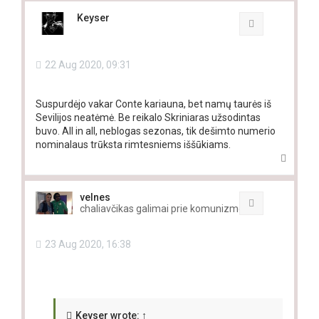
p
Keyser
Quote
22 Aug 2020, 09:31
Suspurdėjo vakar Conte kariauna, bet namų taurės iš
Sevilijos neatėmė. Be reikalo Skriniaras užsodintas
buvo. All in all, neblogas sezonas, tik dešimto numerio
nominalaus trūksta rimtesniems iššūkiams.
T
o
p
velnes
Quote
chaliavčikas galimai prie komunizmo
23 Aug 2020, 16:38
Keyser
wrote:
↑