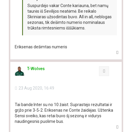
Suspurdėjo vakar Conte kariauna, bet namų
taurės iš Sevilijos neatėmė. Be reikalo
Skriniaras užsodintas buvo. All in all, neblogas
sezonas, tik dešimto numerio nominalaus
trūksta rimtesniems iššūkiams.
Eriksenas dešimtas numeris
T
o
p
T-Wolves
Quote
23 Aug 2020, 16:49
Tai bandė Inter su no 10 žaist. Suprastėjo rezultatai ir
grįžo prie 3-5-2. Eriksenas ne Conte žaidėjas. Užtenka
Sensi sveiko, kas retai buvo šį sezoną ir vidurys
naudingesnis puolime bus.
T
o