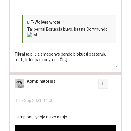
T-Wolves
wrote:
↑
Tai pernai Borussia buvo, bet ne Dortmundo
Tikrai taip, čia smegenys bando blokuoti pastarųjų
metų Inter pasirodymus ČL ;]
T
o
p
Kombinatorius
Quote
17 Sep 2021, 14:00
Čempionų lygoje nieko naujo: