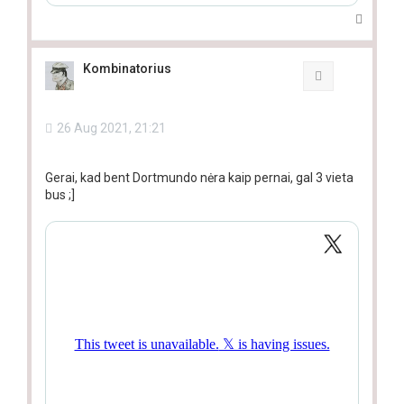
T
o
p
Kombinatorius
Quote
26 Aug 2021, 21:21
Gerai, kad bent Dortmundo nėra kaip pernai, gal 3 vieta
bus ;]