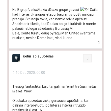
Ne B grupė, o kažkokia džiazo grupė gavosi.
Gaila,
kad Interas tik grupės etapui baigiantis judėti rimčiau
pradėjo. Situacija tokia, kad namie reikia apžaisti
Shakhtar ir tikėtis, kad Realas baigs kliurkintis ir namie
palauš neblogai atrodančią Borussią M.
Beje, Conte turėtų daug pyragų Man United šventėms
nusiųsti, nes be Romo būtų visai liūdna.
T
o
p
Keturlapis_Dobilas
Quote
10 Dec 2020, 00:00
Tiesiog fantastika, kaip tai galima feilint trečius metus
iš eilės. Wow.
O Lukaku epizodas viską geriausiai apibūdina, kai
galima interpretuoti, jog Interas Interui ir trugdo
prasimušt į Last 16.