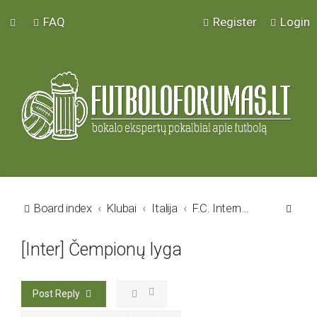
FAQ
Register
Login
S
Board index
Klubai
Italija
F.C. Internazionale
e
[Inter] Čempionų lyga
a
r
c
Post Reply
h