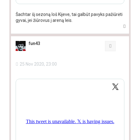
Šachtar šį sezoną loš Kijeve, tai galbūt pavyks pažiūrėti
gyvai, jei žiūrovus į areną leis.
T
o
p
fun43
Quote
25 Nov 2020, 23:00