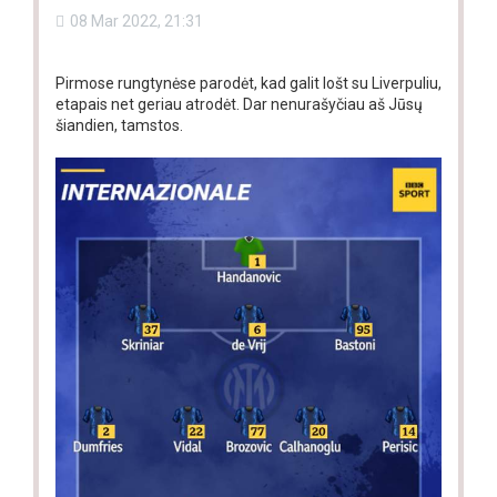
08 Mar 2022, 21:31
Pirmose rungtynėse parodėt, kad galit lošt su Liverpuliu,
etapais net geriau atrodėt. Dar nenurašyčiau aš Jūsų
šiandien, tamstos.