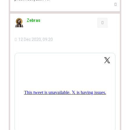
T
o
p
Zebras
Quote
12 Dec 2020, 09:20