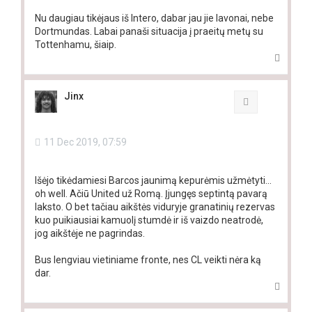
Nu daugiau tikėjaus iš Intero, dabar jau jie lavonai, nebe
Dortmundas. Labai panaši situacija į praeitų metų su
Tottenhamu, šiaip.
T
o
p
Jinx
Quote
11 Dec 2019, 07:59
Išėjo tikėdamiesi Barcos jaunimą kepurėmis užmėtyti...
oh well. Ačiū United už Romą. Įjungęs septintą pavarą
laksto. O bet tačiau aikštės viduryje granatinių rezervas
kuo puikiausiai kamuolį stumdė ir iš vaizdo neatrodė,
jog aikštėje ne pagrindas.
Bus lengviau vietiniame fronte, nes CL veikti nėra ką
dar.
T
o
p