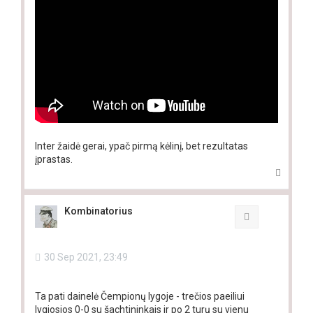
Inter žaidė gerai, ypač pirmą kėlinį, bet rezultatas
įprastas.
T
o
p
Kombinatorius
Quote
30 Sep 2021, 23:49
Ta pati dainelė Čempionų lygoje - trečios paeiliui
lygiosios 0-0 su šachtininkais ir po 2 turų su vienu