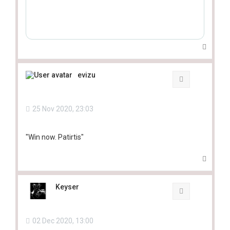
T
o
p
evizu
Quote
25 Nov 2020, 23:03
"Win now. Patirtis"
T
o
p
Keyser
Quote
02 Dec 2020, 13:00