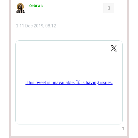
Zebras
Quote
11 Dec 2019, 08:12
T
o