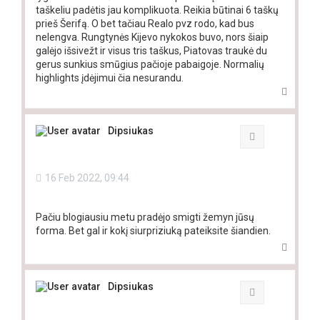
taškeliu padėtis jau komplikuota. Reikia būtinai 6 taškų
prieš Šerifą. O bet tačiau Realo pvz rodo, kad bus
nelengva. Rungtynės Kijevo nykokos buvo, nors šiaip
galėjo išsivežt ir visus tris taškus, Piatovas traukė du
gerus sunkius smūgius pačioje pabaigoje. Normalių
highlights įdėjimui čia nesurandu.
T
o
p
Dipsiukas
Quote
16 Feb 2022, 09:44
Pačiu blogiausiu metu pradėjo smigti žemyn jūsų
forma. Bet gal ir kokį siurpriziuką pateiksite šiandien.
T
o
p
Dipsiukas
Quote