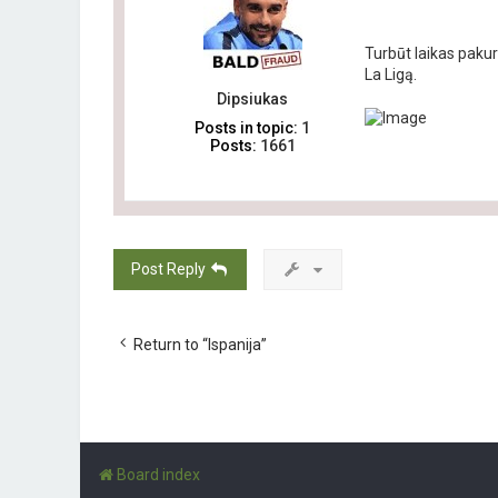
Turbūt laikas pakur
La Ligą.
Dipsiukas
Posts in topic:
1
Posts:
1661
Post Reply
Return to “Ispanija”
Board index