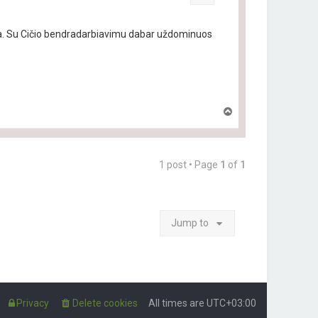
 era. Su Cičio bendradarbiavimu dabar uždominuos
T
o
p
1 post • Page
1
of
1
Jump to
Privacy
Delete cookies
All times are
UTC+03:00