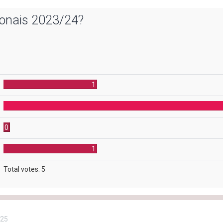
ionais 2023/24?
1
0
1
Total votes:
5
:25