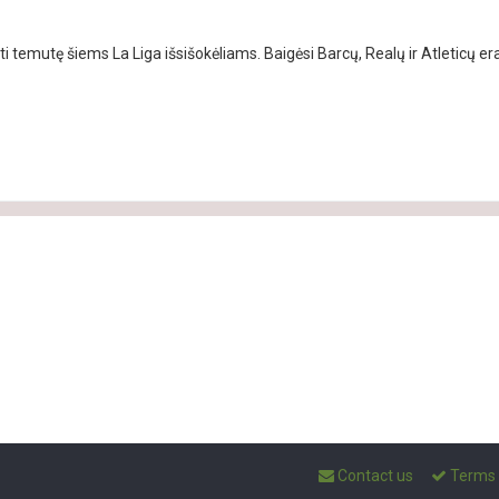
ti temutę šiems La Liga išsišokėliams. Baigėsi Barcų, Realų ir Atleticų
Contact us
Terms