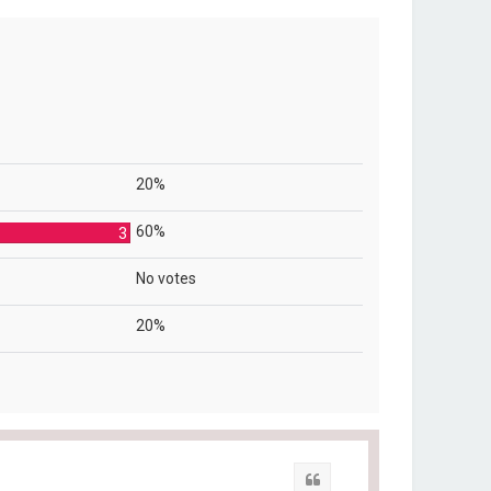
20%
60%
3
No votes
20%
Quote