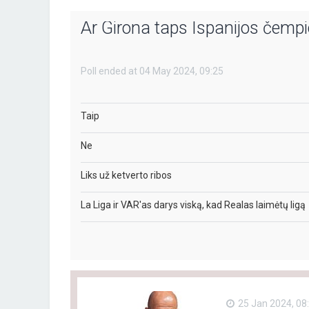
Ar Girona taps Ispanijos čemp
Poll ended at 04 May 2024, 09:25
Taip
Ne
Liks už ketverto ribos
La Liga ir VAR'as darys viską, kad Realas laimėtų ligą
25 Jan 2024, 08