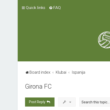
Quick links
FAQ
Board index
Klubai
Ispanija
Girona FC
Post Reply