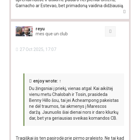
Garnacho ar Estevao, bet primadoną vaidina didžiausią.
T
o
p
reyu
Quote
mes que un club
27 Oct 2025, 17:07
enjoy
wrote:
↑
Du žingsniai į priekį, vienas atgal. Kai aikštėj
vienu metu Chalobah ir Tosin, prasideda
Benny Hillo šou, tai jei Acheampong pakeistas
ne dėl traumos, tai akmenys į Marescos
daržą. Jaunuolis šiai dienai nors ir daro kliurkų
dar, bet yra geriausias sveikas komandos CB.
Tragiškai jis ten pasirodė prie pirmo praleisto. Ne tai kad