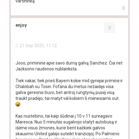
vartininką
T
o
p
enjoy
Quote
21 Sep 2025, 11:12
Jooo, primininė apie savo durną galvą Sanchez. Čia net
Jacksono raudonos nublanksta...
Tiek vakar, tiek prieš Bayern kokie mid gynėjai priminė ir
Chalobah su Tosin. Fofana du metus nežaidęs visa
galva geresnis buvo, bet antroj rungtynių pusėj visą
traukt pradėjo, tai matyt vėl kokiem 6 mėnesiams out.
Kas nustebino, tai kaip šūdinai į 10 v 11 sureagavo
Maresca. Nuo 5 minutės sugalvojo statyt autobusą ir
išėmė visus žmones, kurie bent kažkiek galvos
skausmo United galėjo suteikt tranzicijoj. Po Palmerio