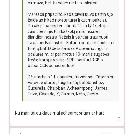
pirmavo, bet šiandien ne taip linksma.
Maresca pripažino, kad Colwill buvo kertinis jo
žaidėjas ir kad norėtų turėt jį kuom pakeist.
Pasak jo paties ten dar tik Tosin kažkiek gali
žaist, bet ir jis turi kažkokį minor issue ir
šiandien nežais. Nežais ir vėl/dar traumuoti
Lavia bei Badiashile. Fofana bent ant suolo jau
turėtų būt. Didelis šansas Acheampongui ir
pažiūrėsim, ar per metus 19-metis sugebės
trečią kartą poziciją iš RB, paskui į RCB o
dabar CCB persiorentuot.
Dėl startinio 11 klausimų tik vienas - Gittens ar
Estevao starte., taigi turėtų būt Sanchez,
Cucurella, Chalobah, Acheampong, James,
Enzo, Caicedo, X, Palmer, Neto, Pedro.
Nu man tai du klausimai acheampongas ar hato
T
o
p