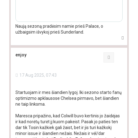
Naują sezoną pradėsim namie prieš Palace, o
užbaigsim išvykoj prieš Sunderland.
T
o
p
enjoy
Quote
17 Aug 2025, 07:43
Startuojam ir mes šiandien lygoj. Iki sezono starto fanų
optimizmo apklausose Chelsea pirmavo, bet šiandien
ne taip linksma.
Maresca pripažino, kad Colwill buvo kertinis jo žaidėjas
ir kad norėtų turėt jį kuom pakeist. Pasak jo paties ten
dar tik Tosin kažkiek gali žaist, bet ir jis turi kažkokį
minor issue ir šiandien nežais. Nežais ir vėl/dar