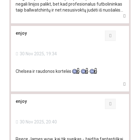
negali linijos palikt, bet kad profesionalus futbolininkas
taip ballwatchintų ir net nesusivoktų judėti iš nuošalės…
T
o
p
enjoy
Quote
30 Nov 2025, 19:34
Chelsea ir raudonos kortelės
T
o
p
enjoy
Quote
30 Nov 2025, 20:40
Reece James wow, kai tik sveikas - žaidžia fantastiškai,