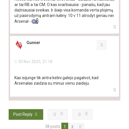
ar tai RB a tai CM. O kas svarbiausia - panašu, kad jau
dažniausiai sveikas. Ir šiaip visa komanda verta plojimų
už pasirodymą antram kėliny. 10 v 11 atrodyt geriau nei
Arsenal -
T
o
p
Gunner
Quote
30 Nov 2025, 21:18
Kas isijunge tik antra kelini galejo pagalvot, kad
Arsenalas zaidzia su minus vienu zaideju.
T
o
p
Post Reply
38 posts
1
2
Next