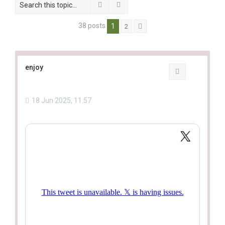
Search
Advanced search
38 posts
1
2
Next
enjoy
Quote
18 Jun 2025, 11:57