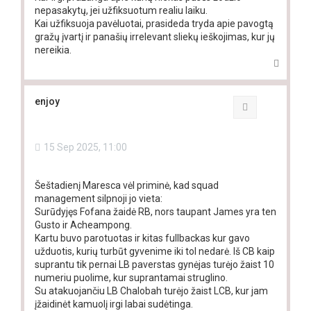
nepasakytų, jei užfiksuotum realiu laiku.
Kai užfiksuoja pavėluotai, prasideda tryda apie pavogtą
gražų įvartį ir panašių irrelevant sliekų ieškojimas, kur jų
nereikia.
T
o
p
enjoy
Quote
15 Sep 2025, 11:00
Šeštadienį Maresca vėl priminė, kad squad
management silpnoji jo vieta:
Surūdyjęs Fofana žaidė RB, nors taupant James yra ten
Gusto ir Acheampong.
Kartu buvo parotuotas ir kitas fullbackas kur gavo
užduotis, kurių turbūt gyvenime iki tol nedarė. Iš CB kaip
suprantu tik pernai LB paverstas gynėjas turėjo žaist 10
numeriu puolime, kur suprantamai struglino.
Su atakuojančiu LB Chalobah turėjo žaist LCB, kur jam
įžaidinėt kamuolį irgi labai sudėtinga.