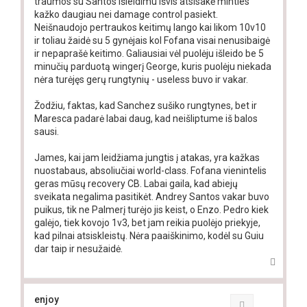
traumos su Santos išleidimu išvis atsisakė minties
kažko daugiau nei damage control pasiekt.
Neišnaudojo pertraukos keitimų lango kai likom 10v10
ir toliau žaidė su 5 gynėjais kol Fofana visai nenusibaigė
ir nepaprašė keitimo. Galiausiai vėl puolėju išleido be 5
minučių parduotą wingerį George, kuris puolėju niekada
nėra turėjęs gerų rungtynių - useless buvo ir vakar.
Žodžiu, faktas, kad Sanchez sušiko rungtynes, bet ir
Maresca padarė labai daug, kad neišliptume iš balos
sausi.
James, kai jam leidžiama jungtis į atakas, yra kažkas
nuostabaus, absoliučiai world-class. Fofana vienintelis
geras mūsų recovery CB. Labai gaila, kad abiejų
sveikata negalima pasitikėt. Andrey Santos vakar buvo
puikus, tik ne Palmerį turėjo jis keist, o Enzo. Pedro kiek
galėjo, tiek kovojo 1v3, bet jam reikia puolėjo priekyje,
kad pilnai atsiskleistų. Nėra paaiškinimo, kodėl su Guiu
dar taip ir nesužaidė.
T
o
p
enjoy
Quote