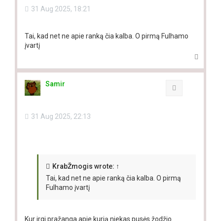
31 Aug 2025, 18:21
Tai, kad net ne apie ranką čia kalba. O pirmą Fulhamo
įvartį
T
o
p
Samir
Quote
31 Aug 2025, 22:13
KrabŽmogis
wrote:
↑
Tai, kad net ne apie ranką čia kalba. O pirmą
Fulhamo įvartį
Kur irgi pražanga apie kurią niekas pusės žodžio