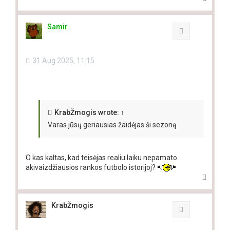
o
p
Samir
Quote
31 Aug 2025, 11:15
KrabŽmogis
wrote:
↑
Varas jūsų geriausias žaidėjas ši sezoną
O kas kaltas, kad teisėjas realiu laiku nepamato
akivaizdžiausios rankos futbolo istorijoj?
T
o
p
KrabŽmogis
Quote