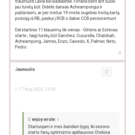
traumuoti Lavia bei Badiashile. Fofana bent ant suolo
jau turėtų būt. Didelis šansas Acheampongui ir
pažiūrėsim, ar per metus 19-metis sugebės trečią kartą
poziciją iš RB, paskui į RCB o dabar CCB persiorentuot.
Dėl startinio 11 klausimų tik vienas - Gittens ar Estevao
starte., taigi turėtų būt Sanchez, Cucurella, Chalobah,
Acheampong, James, Enzo, Caicedo, X, Palmer, Neto,
Pedro.
T
o
p
Jaunuolis
Quote
17 Aug 2025, 13:39
enjoy
wrote:
↑
Startuojam ir mes šiandien lygoj. Iki sezono
starto fanų optimizmo apklausose Chelsea