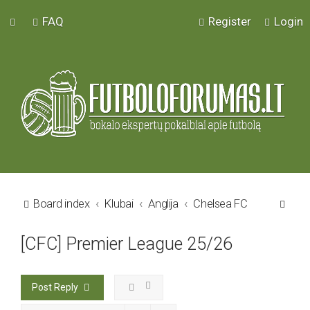
FAQ
Register
Login
S
Board index
Klubai
Anglija
Chelsea FC
e
[CFC] Premier League 25/26
a
r
c
Post Reply
h