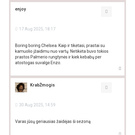
p
enjoy
Quote
17 Aug 2025, 18:17
Boring boring Chelsea. Kaip ir tikėtasi, prastai su
kamuolio įžaidimu nuo vartų. Netikėta buvo tokios
prastos Palmerio rungtynės ir kiek kebabų per
atostogas suvalgė Enzo.
T
o
p
KrabŽmogis
Quote
30 Aug 2025, 14:59
Varas jūsų geriausias žaidėjas ši sezoną
T