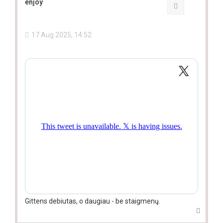
enjoy
Quote
17 Aug 2025, 14:52
Gittens debiutas, o daugiau - be staigmenų.
T
o