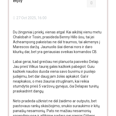
enjoy
Quote
27 Oct 2025, 16:00
Du žingsniai į priekį, vienas atgal. Kai aikštėj vienu metu
Chalobah ir Tosin, prasideda Benny Hillo šou, tai jei
Acheampong pakeistas ne dėl traumos, tai akmenys į
Marescos daržą. Jaunuolis šiai dienai nors ir daro
kliurkų dar, bet yra geriausias sveikas komandos CB.
Labai gerai, kad greičiau nei planuota pasveiko Delap.
Jau prieš Vilkus taurėj galės kažkiek pabėgiot. Guiu
kažkiek naudos duoda viena savo buvimu ir puolėjo
judėjimu, bet dar daug jam žolės apkakot. Gal ir
neapkakos, o mes žiauriai struglinam, kai reikia
stumdytis prieš 5 varžovų gynėjus, čia Delapas turėtų
praskaidrint dangų.
Neto pradeda užknist ne dėl žaidimo ar outputo, bet
pastovaus rankų skėsčiojimo, snukio suraukimo ir kitų
panašių nesamonių. Pats ne mažiau nesamonių
sprendimuose ir atlikime padaro nei pieniai Gittens,