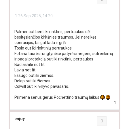
26 Sep 2025, 14:20
Palmer out bent iki rinktinių pertraukos dėl
besitęsiančios kirkšnies traumos. Jei nereikės
operacijos, tai gal tada ir grįš.
Tosin out iki rinktinių pertraukos.
Fofana taurės rungtynėse patyrė smegenų sutrenkimą
ir pagal protokolą out iki rinktinių pertraukos
Badiashile not fit.
Lavia not fit.
Essugo out iki žiemos.
Delap out iki žiemos.
Colwill out iki vėlyvo pavasario.
Primena senus gerus Pochettino traumų laikus
T
o
p
enjoy
Quote