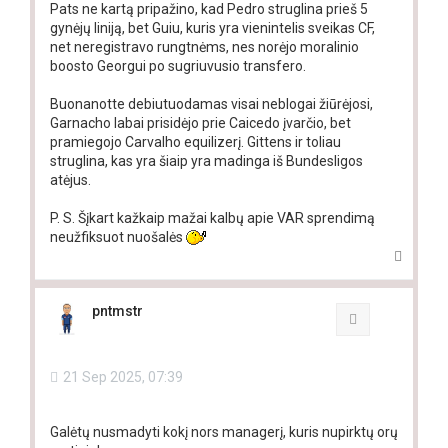
Pats ne kartą pripažino, kad Pedro struglina prieš 5
gynėjų liniją, bet Guiu, kuris yra vienintelis sveikas CF,
net neregistravo rungtnėms, nes norėjo moralinio
boosto Georgui po sugriuvusio transfero.
Buonanotte debiutuodamas visai neblogai žiūrėjosi,
Garnacho labai prisidėjo prie Caicedo įvarčio, bet
pramiegojo Carvalho equilizerį. Gittens ir toliau
struglina, kas yra šiaip yra madinga iš Bundesligos
atėjus.
P. S. Šįkart kažkaip mažai kalbų apie VAR sprendimą
neužfiksuot nuošalės
T
o
p
pntmstr
Quote
21 Sep 2025, 07:39
Galėtų nusmadyti kokį nors managerį, kuris nupirktų orų