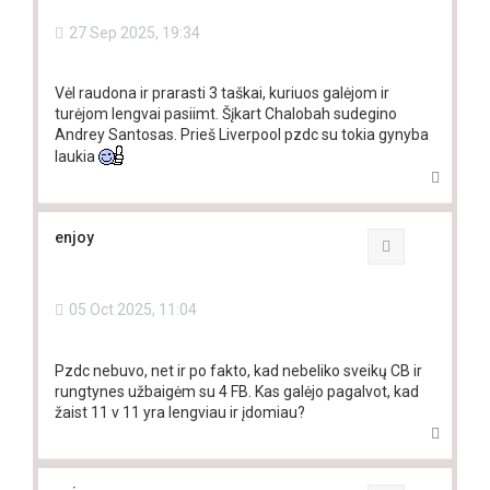
27 Sep 2025, 19:34
Vėl raudona ir prarasti 3 taškai, kuriuos galėjom ir
turėjom lengvai pasiimt. Šįkart Chalobah sudegino
Andrey Santosas. Prieš Liverpool pzdc su tokia gynyba
laukia
T
o
p
enjoy
Quote
05 Oct 2025, 11:04
Pzdc nebuvo, net ir po fakto, kad nebeliko sveikų CB ir
rungtynes užbaigėm su 4 FB. Kas galėjo pagalvot, kad
žaist 11 v 11 yra lengviau ir įdomiau?
T
o
p